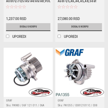
AUDI/Q7/Q5/A5/A4/A6/A8;VOLKSWAGEN/Touareg
Audi Q5,A6,A4,A5,A8,Seat
95510722200 / A210399 /
4F0260805AA / 4F0260805AC /
Exeo
CH10636ECO / E73HD207 /
4F0260805AE / 4F0260805AG /
ELH4389 / F026407066 /
4F0260805AN / 4F0260805AP /
FA5960ECO / FOP370 / HU8001X /
4F0260805BA / 4F0260805G /
L403 / OX1963D / OX1963DECO /
4F0260805J / 4F0260805M /
1,237.00 RSD
27,080.00 RSD
P7066 / QFL0304 / S5105PE
4F0260805N / 4F0260805P
DODAJ U KORPU
DODAJ U KORPU
UPOREDI
UPOREDI
GRAF
GRAF
Sku:
PA980 / 06F 121 011 / 06A
Sku:
PA1355 / 038121011C / 038