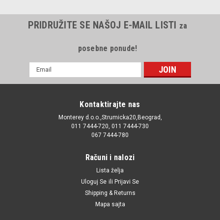
PRIDRUŽITE SE NAŠOJ E-MAIL LISTI
za
posebne ponude!
E-
mail
Adresa
Kontaktirajte nas
Monterey d.o.o.,Strumicka20,Beograd,
011 7444-720, 011 7444-730
067 7444-780
Računi i nalozi
Lista želja
Uloguj Se
ili
Prijavi Se
Shipping & Returns
Mapa sajta