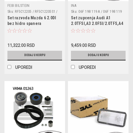
FEBI BILSTEIN
INA
Sku:
RF5C12205 / RF5C12205S1 /
Sku:
06F 198 119 A / 06F 198 119
RF5C12205A / RF5C12205AS1 /
B / 06F198119A / 06F198119B /
Set razvoda Mazda 6 2.0DI
Set zupcenja Audi A1
RF5C12205A9A / RF5C12205A9AS1
530044510 / VKMA01222 /
bez hidro spanera
2.0TFSI,A3 2.0FSI/2.0TFS,A4
/ 038906088D / 46414183 /
CT1088K1 / KTB614
2.0TFSI,A6 2.0TFSI,Audi TT
60809752 / 60811372 / 7639243 /
2.0TFSI/2.0TTS,Seat Altea
7683363 / 540100027R / 52088283
/ 27266 / VKMA94619 / 530045710
2.0FSI/2.0TFSI,Altea xl
/ KTB537
11,322.00 RSD
9,459.00 RSD
2.0FSI/2.0TFS,Exeo
2.0TFSI,Leon 2.0TFSI,Toledo
DODAJ U KORPU
DODAJ U KORPU
III 2.0TFSI/2.0FSI,Skoda
Octavia II 2.0FSI/2.0RS,VW
UPOREDI
UPOREDI
EOS 2.0TFSI/2.0FSI,Golf V