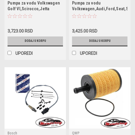
121 011R / 06A121011R /
121 011K / 038 121 011J /
Pumpa za vodu Volkswagen
Pumpa za vodu
06F121011 / 10980 / 1132200011 /
03L121011B / 038 121 011H /
Golf VI,Scirocco,Jetta
Volkswagen,Audi,Ford,Seat,Skod
130329 / 1743 / 21837 / 240980 /
038121011D / 68000693AA /
III,Golf
30618 / 30930618 / 350982025000
68000693AC / 68000693AB /
V,EOS,Passat,Audi,A3,A4,A6,Audi,TT,Seat
/ 3606093 / 506876 / 707152200 /
1457395 / 038121011H /
858155 / 860029047 /
Altea/XL,Toledo
038121011J / 038121011K /
8MP376802471 / 980276 / A212 /
03L121001B / 101355 / 10847012 /
3,723.00 RSD
3,425.00 RSD
III,Exeo,Leon,Skoda Octavia
ADV189103
10847028 / 10847029 / 10847051
DODAJ U KORPU
DODAJ U KORPU
UPOREDI
UPOREDI
Bosch
QWP