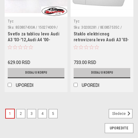
Tyc
Tyc
Sku:
8E0807430A / 150274009 /
Sku:
30200281 / 8E0857535C /
8E0943021 / 8E0943021B /
8E0857535E / 0325837
Svetlo za tablicu levo Audi
Staklo elektricnog
0325919
A3 '03-'12,Audi A4 '00-
retrovizora levo Audi A3 '03-
'07,Audi A6 '04-'10,Audi A8
'08,Audi A4 '00-'07,Audi A6
'02-'09,Audi Q7 '06-'09
'04-'08 sa grejacem
629.00 RSD
733.00 RSD
DODAJ U KORPU
DODAJ U KORPU
UPOREDI
UPOREDI
1
2
3
4
5
Sledeće
UPOREDITE