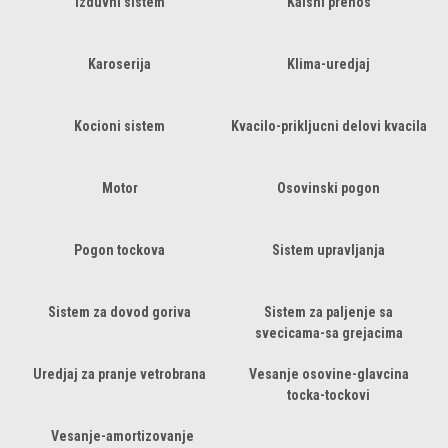
Izduvni sistem
Kaisni prenos
Karoserija
Klima-uredjaj
Kocioni sistem
Kvacilo-prikljucni delovi kvacila
Motor
Osovinski pogon
Pogon tockova
Sistem upravljanja
Sistem za dovod goriva
Sistem za paljenje sa
svecicama-sa grejacima
Uredjaj za pranje vetrobrana
Vesanje osovine-glavcina
tocka-tockovi
Vesanje-amortizovanje