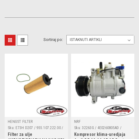
Sortiraj po:
HENGST FILTER
NRF
Sku:
E73H D207 / 955.107.222.00 /
Sku:
32263G / 4E0260805AD /
057 115 561 M / 057115561M /
4E0260805AJ / 4E0260805AP /
Filter za ulje
Kompresor klima-uredjaja
1153110000 / 2510500 / 586018 /
4E0260805BA / 4E0260805J /