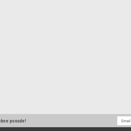
E-
ebne ponude!
mail