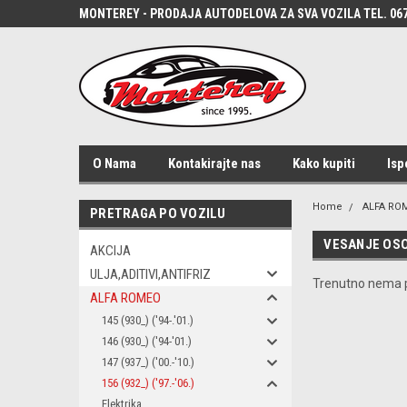
MONTEREY - PRODAJA AUTODELOVA ZA SVA VOZILA TEL. 067
O Nama
Kontakirajte nas
Kako kupiti
Isp
Home
ALFA RO
PRETRAGA PO VOZILU
VESANJE OSO
AKCIJA
ULJA,ADITIVI,ANTIFRIZ
Trenutno nema p
ALFA ROMEO
145 (930_) ('94-.'01.)
146 (930_) ('94-'01.)
147 (937_) ('00.-'10.)
156 (932_) ('97.-'06.)
Elektrika