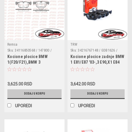
Remsa
TRW
Sku:
34116850568 / 147800 /
Sku:
34216767148 / GDB1626 /
13.0460-3866.2 / 0 986 494 689 /
BP3194 / 34216767150 /
Kocione plocice BMW
Kocione plocice zadnje BMW
BP3503 / FDB4489 / BL2698A1 /
0986494061 / LP1915 / FDB1807 /
1(F20/F21),BMW 3
1 E81/E87 '03-,3 E90,X1 E84
573419J / 025 255 0618 / 2550601
2392701 / GDB1626
(F30/F80/F34/F31),BMW 4
/ GDB1934
(F36/F33/F83/F32/F82)
3,625.00 RSD
3,642.00 RSD
DODAJ U KORPU
DODAJ U KORPU
UPOREDI
UPOREDI