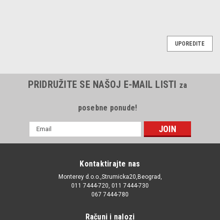
UPOREDITE
PRIDRUŽITE SE NAŠOJ E-MAIL LISTI
za
posebne ponude!
E-
mail
Adresa
Kontaktirajte nas
Monterey d.o.o.,Strumicka20,Beograd,
011 7444-720, 011 7444-730
067 7444-780
Računi i nalozi