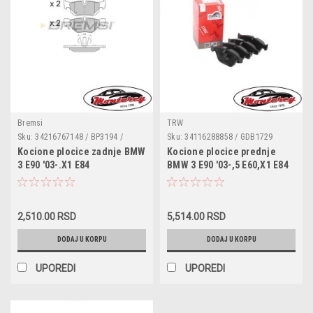
Bremsi
TRW
Sku:
34216767148 / BP3194 /
Sku:
34116288858 / GDB1729
34216767150 / 0986494061 /
/BP3403 / 34 11 6 288 859 /
Kocione plocice zadnje BMW
Kocione plocice prednje
LP1915 / FDB1807 / 2392701 /
ADB114208 / LP2067 / FDB4191 /
3 E90 '03-.X1 E84
BMW 3 E90 '03-,5 E60,X1 E84
GDB1626
573181J /
2,510.00 RSD
5,514.00 RSD
DODAJ U KORPU
DODAJ U KORPU
UPOREDI
UPOREDI