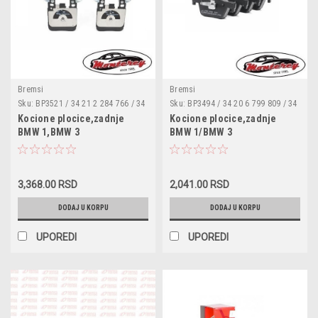
Bremsi
Bremsi
Sku:
BP3521 / 34 21 2 284 766 / 34
Sku:
BP3494 / 34 20 6 799 809 / 34
21 2 284 989 / 34 21 6 855 474 /
20 6 873 093 / 34 20 6 873 094 /
Kocione plocice,zadnje
Kocione plocice,zadnje
34 21 6 876 422 / 34 21 8 009 753
34 21 6 850 569 / 34 21 6 873 093
BMW 1,BMW 3
BMW 1/BMW 3
/ 05P1803 / 0986495335 / 12616 /
/ 0986494554 / 13046038592 /
13046048742 / 1501221565 /
147600 / 1501221555 / 182049 /
153900 / 182092 / 2153900 /
201152 / 2147600 / 25307 /
221565 / 25029 / 2502901 /
2530701 / 2530717205 /
2502902 / 2502916804 /
253071751 / 25308 / 34206799809
3,368.00 RSD
2,041.00 RSD
250291701
DODAJ U KORPU
DODAJ U KORPU
UPOREDI
UPOREDI