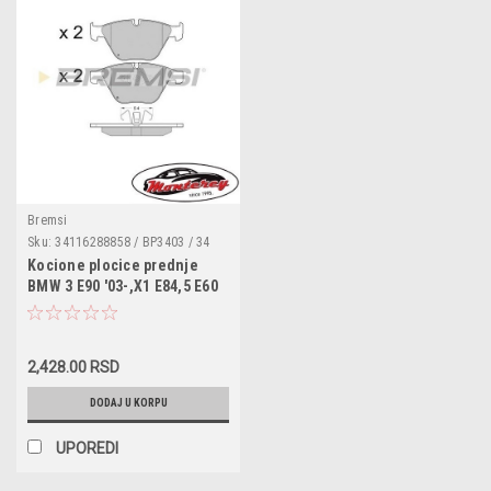
Bremsi
Sku:
34116288858 / BP3403 / 34
11 6 288 859 / ADB114208 /
Kocione plocice prednje
LP2067 / FDB4191 / 573181J /
BMW 3 E90 '03-,X1 E84,5 E60
2,428.00 RSD
DODAJ U KORPU
UPOREDI