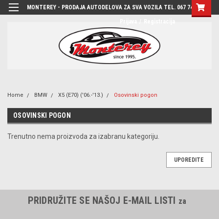
MONTEREY - PRODAJA AUTODELOVA ZA SVA VOZILA TEL. 067 7444-780
Prijava
/
Registracija
Home
BMW
X5 (E70) ('06.-'13.)
Osovinski pogon
OSOVINSKI POGON
Trenutno nema proizvoda za izabranu kategoriju.
UPOREDITE
PRIDRUŽITE SE NAŠOJ E-MAIL LISTI
za