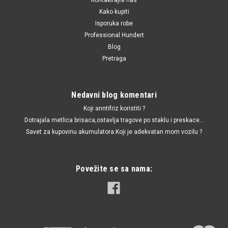
Kako kupiti
Isporuka robe
Professional Hundert
Blog
Pretraga
Nedavni blog komentari
Koji anntifriz koristiti ?
Dotrajala metlica brisaca,ostavlja tragove po staklu i preskace...
Savet za kupovinu akumulatora.Koji je adekvatan mom vozilu ?
Povežite se sa nama: