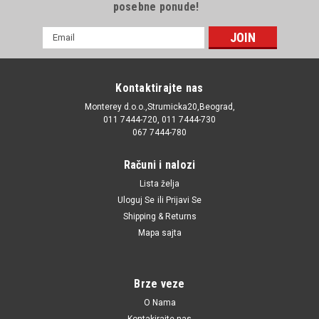
posebne ponude!
E-
mail
Adresa
Kontaktirajte nas
Monterey d.o.o.,Strumicka20,Beograd,
011 7444-720, 011 7444-730
067 7444-780
Računi i nalozi
Lista želja
Uloguj Se
ili
Prijavi Se
Shipping & Returns
Mapa sajta
Brze veze
O Nama
Kontakirajte nas