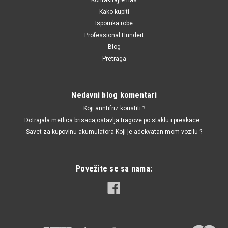
Kako kupiti
Isporuka robe
Professional Hundert
Blog
Pretraga
Nedavni blog komentari
Koji anntifriz koristiti ?
Dotrajala metlica brisaca,ostavlja tragove po staklu i preskace...
Savet za kupovinu akumulatora.Koji je adekvatan mom vozilu ?
Povežite se sa nama: