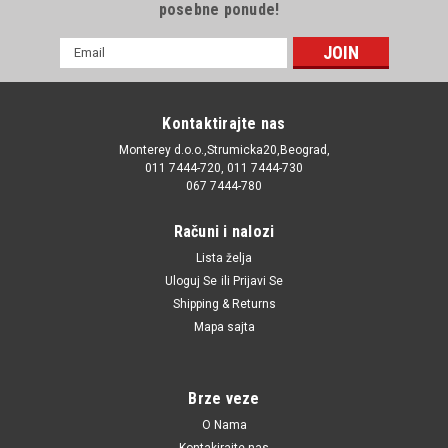
posebne ponude!
E-
mail
Adresa
Kontaktirajte nas
Monterey d.o.o.,Strumicka20,Beograd,
011 7444-720, 011 7444-730
067 7444-780
Računi i nalozi
Lista želja
Uloguj Se
ili
Prijavi Se
Shipping & Returns
Mapa sajta
Brze veze
O Nama
Kontakirajte nas