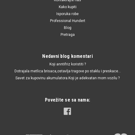
Kako kupiti
Isporuka robe
Professional Hundert
Blog
Pretraga
Nedavni blog komentari
Koji anntifriz koristiti ?
Dotrajala metlica brisaca,ostavlja tragove po staklu i preskace...
Savet za kupovinu akumulatora.Koji je adekvatan mom vozilu ?
Povežite se sa nama: