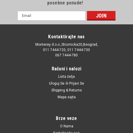
posebne ponude!
E-
mail
Adresa
Kontaktirajte nas
Monterey d.o.o.,Strumicka20,Beograd,
011 7444-720, 011 7444-730
067 7444-780
Računi i nalozi
Lista želja
Uloguj Se
ili
Prijavi Se
Shipping & Returns
Mapa sajta
Brze veze
O Nama
Kontakirajte nas