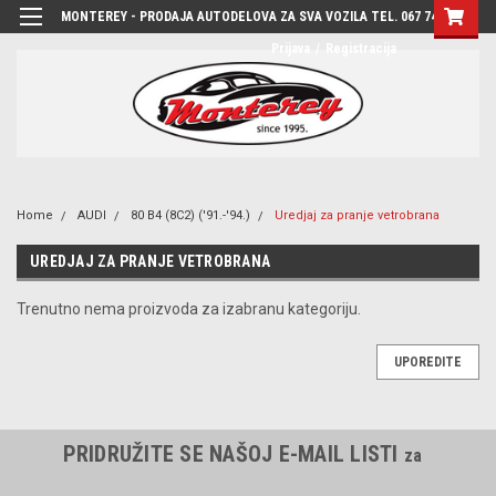
MONTEREY - PRODAJA AUTODELOVA ZA SVA VOZILA TEL. 067 7444-780
Prijava
/
Registracija
Home
AUDI
80 B4 (8C2) ('91.-'94.)
Uredjaj za pranje vetrobrana
UREDJAJ ZA PRANJE VETROBRANA
Trenutno nema proizvoda za izabranu kategoriju.
UPOREDITE
PRIDRUŽITE SE NAŠOJ E-MAIL LISTI
za