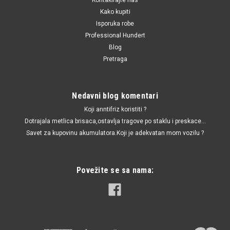
Kako kupiti
Isporuka robe
Professional Hundert
Blog
Pretraga
Nedavni blog komentari
Koji anntifriz koristiti ?
Dotrajala metlica brisaca,ostavlja tragove po staklu i preskace...
Savet za kupovinu akumulatora.Koji je adekvatan mom vozilu ?
Povežite se sa nama: