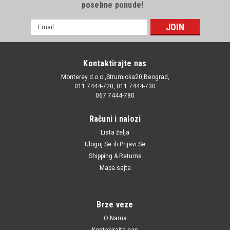
posebne ponude!
E-
mail
Adresa
Kontaktirajte nas
Monterey d.o.o.,Strumicka20,Beograd,
011 7444-720, 011 7444-730
067 7444-780
Računi i nalozi
Lista želja
Uloguj Se
ili
Prijavi Se
Shipping & Returns
Mapa sajta
Brze veze
O Nama
Kontakirajte nas