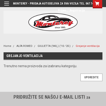
MONTEREY - PRODAJA AUTODELOVA ZA SVA VOZILA TEL. 067 7444-780
Prijava
/
Registracija
Home
ALFA ROMEO
GIULIETTA (940_) ('10.-'20.)
Grejanje-ventilacija
GREJANJE-VENTILACIJA
Trenutno nema proizvoda za izabranu kategoriju.
UPOREDITE
PRIDRUŽITE SE NAŠOJ E-MAIL LISTI
za