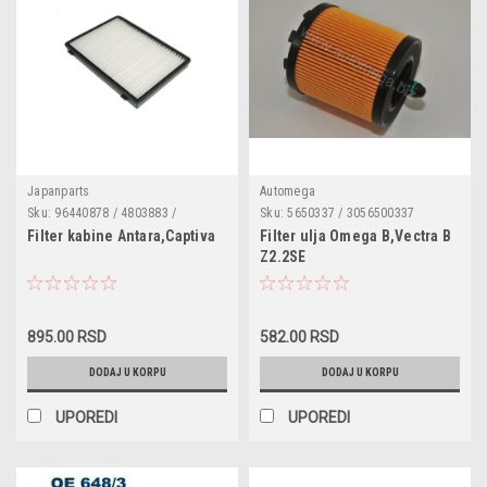
Japanparts
Automega
Sku:
96440878 / 4803883 /
Sku:
5650337 / 3056500337
FAADDW12
Filter kabine Antara,Captiva
Filter ulja Omega B,Vectra B
Z2.2SE
895.00 RSD
582.00 RSD
DODAJ U KORPU
DODAJ U KORPU
UPOREDI
UPOREDI