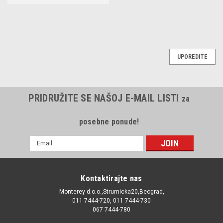
UPOREDITE
PRIDRUŽITE SE NAŠOJ E-MAIL LISTI
za
posebne ponude!
E-
mail
Adresa
Kontaktirajte nas
Monterey d.o.o.,Strumicka20,Beograd,
011 7444-720, 011 7444-730
067 7444-780