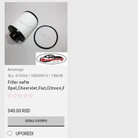
Automega
Sku:
813569 / 180009010 / 190698
/ 71746975 / 77362340 / 77363600
Filter nafte
/ 77365864 / 77365902 / 818012 /
Opel,Chevrolet,Fiat,Citroen,Peugeot,Subaru,Suzuki
4708795 / 4807214 / 813569 /
1.3CDTI,1.9TDI
8135690 / 818012 / 190697 /
1541184E50 / 1541184E60 /
15411T84E60 / 93181377 /
93193621 / 95599129 / 96816473 /
540.00 RSD
1606267680
DODAJ U KORPU
UPOREDI