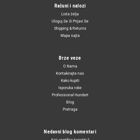
Računi i nalozi
Lista želja
Uloguj Se
ili
Prijavi Se
Shipping & Returns
|
Filtron
Sku:
650401 / OP570 / MLS000530 / 5016786 / 5009285 / 650381
Mapa sajta
/ VOF93 / 0650401 / 96395221 / 1109A9 / 7701415070 / 4502696 /
90510934 / 5650305 / 93156954 / 93156300 / 93156245 / 90510935 /
94797406 / 96879797 / EC94797406 / 93745067 / 96352845 / 96458873
Filter ulja Opel
Brze veze
Astra,Ascona,Corsa,Vectra,Kadett
O Nama
Kontakirajte nas
Filter ulja Opel Astra,Ascona,Corsa,Vectra,Kadett
Kako kupiti
Isporuka robe
Professional Hundert
350.00 RSD
Blog
Pretraga
DODAJ U KORPU
UPOREDI
Nedavni blog komentari
Koji anntifriz koristiti ?