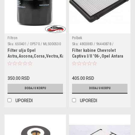
Filtron
Polbek
Sku:
650401 / OP570 / MLS000530
Sku:
4803883 / 96440878 /
/ 5016786 / 5009285 / 650381 /
96800069 / PB1188 / CU2622 /
Filter ulja Opel
Filter kabine Chevrolet
VOF93 / 0650401 / 96395221 /
180047010 / 3048030883 /
Astra,Ascona,Corsa,Vectra,Kadett
Captiva I/II '06-,Opel Antara
1109A9 / 7701415070 / 4502696 /
1987432222 / CCF0164 / NC2378 /
'06-
90510934 / 5650305 / 93156954 /
K1266 / LA421 / 50014216 /
93156300 / 93156245 / 90510935 /
WP2030
94797406 / 96879797 /
EC94797406 / 93745067 /
350.00 RSD
405.00 RSD
96352845 / 96458873
DODAJ U KORPU
DODAJ U KORPU
UPOREDI
UPOREDI