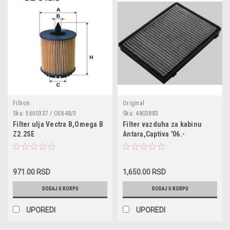
Filtron
Original
Sku:
5650337 / OE648/3
Sku:
4803883
Filter ulja Vectra B,Omega B
Filter vazduha za kabinu
Z2.2SE
Antara,Captiva '06.-
971.00 RSD
1,650.00 RSD
DODAJ U KORPU
DODAJ U KORPU
UPOREDI
UPOREDI