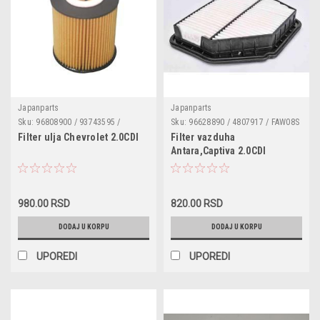
Japanparts
Japanparts
Sku:
96808900 / 93743595 /
Sku:
96628890 / 4807917 / FAW08S
4807966 / FOECO059
Filter ulja Chevrolet 2.0CDI
Filter vazduha
Antara,Captiva 2.0CDI
980.00 RSD
820.00 RSD
DODAJ U KORPU
DODAJ U KORPU
UPOREDI
UPOREDI