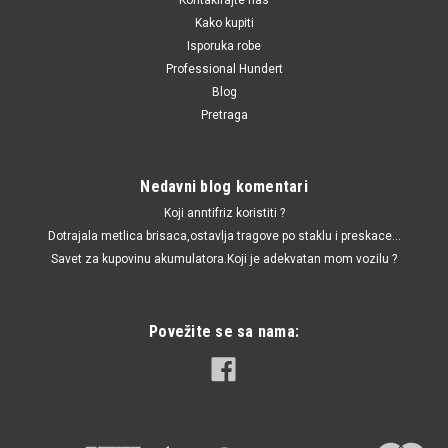
Kako kupiti
Isporuka robe
Professional Hundert
Blog
Pretraga
Nedavni blog komentari
Koji anntifriz koristiti ?
Dotrajala metlica brisaca,ostavlja tragove po staklu i preskace...
Savet za kupovinu akumulatora.Koji je adekvatan mom vozilu ?
Povežite se sa nama: