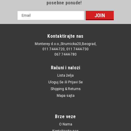
posebne ponude!
E-
mail
Adresa
Kontaktirajte nas
Monterey d.o.o.,Strumicka20,Beograd,
011 7444-720, 011 7444-730
067 7444-780
Računi i nalozi
Lista želja
Uloguj Se
ili
Prijavi Se
Shipping & Returns
Mapa sajta
Brze veze
O Nama
Kontakirajte nas