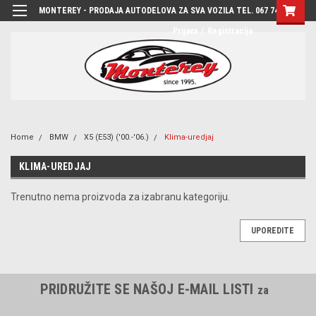
MONTEREY - PRODAJA AUTODELOVA ZA SVA VOZILA TEL. 067 7444-780
Prijava
/
Registracija
Home
BMW
X5 (E53) ('00.-'06.)
Klima-uredjaj
KLIMA-UREDJAJ
Trenutno nema proizvoda za izabranu kategoriju.
UPOREDITE
PRIDRUŽITE SE NAŠOJ E-MAIL LISTI
za