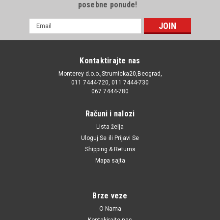
posebne ponude!
E-
mail
Adresa
Kontaktirajte nas
Monterey d.o.o.,Strumicka20,Beograd,
011 7444-720, 011 7444-730
067 7444-780
Računi i nalozi
Lista želja
Uloguj Se
ili
Prijavi Se
Shipping & Returns
Mapa sajta
Brze veze
O Nama
Kontakirajte nas