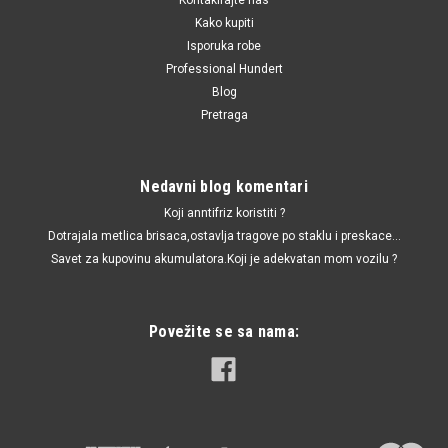
Kako kupiti
Isporuka robe
Professional Hundert
Blog
Pretraga
Nedavni blog komentari
Koji anntifriz koristiti ?
Dotrajala metlica brisaca,ostavlja tragove po staklu i preskace...
Savet za kupovinu akumulatora.Koji je adekvatan mom vozilu ?
Povežite se sa nama: