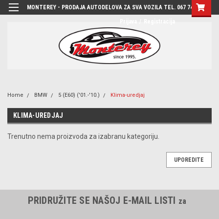
MONTEREY - PRODAJA AUTODELOVA ZA SVA VOZILA TEL. 067 7444-780
Prijava
/
Registracija
Home
BMW
5 (E60) ('01.-'10.)
Klima-uredjaj
KLIMA-UREDJAJ
Trenutno nema proizvoda za izabranu kategoriju.
UPOREDITE
PRIDRUŽITE SE NAŠOJ E-MAIL LISTI
za