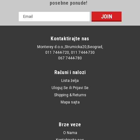
posebne ponude!
E-
mail
Adresa
Kontaktirajte nas
Monterey d.o.o.,Strumicka20,Beograd,
011 7444-720, 011 7444-730
067 7444-780
Računi i nalozi
Lista želja
Uloguj Se
ili
Prijavi Se
Shipping & Returns
Mapa sajta
Brze veze
O Nama
Kontakirajte nas