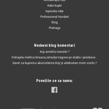
Kako kupiti
Isporuka robe
Professional Hundert
Blog
Pretraga
Nedavni blog komentari
Koji anntifriz koristiti ?
Dotrajala metlica brisaca,ostavlja tragove po staklu i preskace...
Savet za kupovinu akumulatora.Koji je adekvatan mom vozilu ?
Povežite se sa nama: