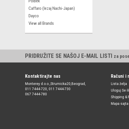
Polbek
Caffaro (lezaj Nachi-Japan)
Dayco
View all Brands
PRIDRUŽITE SE NAŠOJ E-MAIL LISTI
za pos
Kontaktirajte nas
Računi i 
Monterey d.o.o.,Strumicka20,Beograd,
Lista želja
011 7444-720, 011 7444-730
Uloguj Se
il
067 7444-780
Shipping & 
Mapa sajta