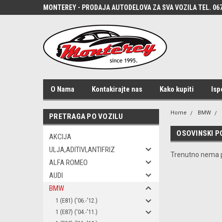
MONTEREY - PRODAJA AUTODELOVA ZA SVA VOZILA TEL. 067
O Nama
Kontakirajte nas
Kako kupiti
Isp
Home
BMW
PRETRAGA PO VOZILU
OSOVINSKI 
AKCIJA
ULJA,ADITIVI,ANTIFRIZ
Trenutno nema p
ALFA ROMEO
AUDI
BMW
1 (E81) ('06.-'12.)
1 (E87) ('04.-'11.)