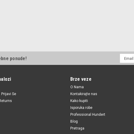
E-
ebne ponude!
mail
Adresa
nalozi
Brze veze
O Nama
i
Prijavi Se
Kontakirajte nas
Returns
Kako kupiti
Isporuka robe
Professional Hundert
Blog
Pretraga