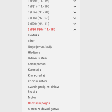
1 (F20) ('11.-'19.)
1 (F21) ('11.-'19.)
3 (E36) ('90.-'98.)
3 (E46) ('97.-'07.)
3 (E90) ('04.-'11.)
3 (F30, F80) ('11.-'18.)
Elektrika
Filter
Grejanje-ventilacija
Hladjenje
Izduvni sistem
Kaisni prenos
Karoserija
Klima-uredjaj
Kocioni sistem
Kvacilo-prikljucni delovi
kvacila
Motor
Osovinski pogon
Sistem za dovod goriva