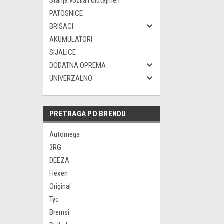
Starija vozila i oldtajmeri
PATOSNICE
BRISACI
AKUMULATORI
SIJALICE
DODATNA OPREMA
UNIVERZALNO
PRETRAGA PO BRENDU
Automega
3RG
DEEZA
Hexen
Original
Tyc
Bremsi