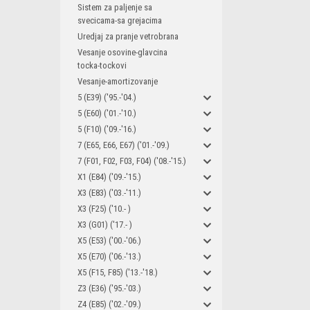
Sistem za paljenje sa
svecicama-sa grejacima
Uredjaj za pranje vetrobrana
Vesanje osovine-glavcina
tocka-tockovi
Vesanje-amortizovanje
5 (E39) ('95.-'04.)
5 (E60) ('01.-'10.)
5 (F10) ('09.-'16.)
7 (E65, E66, E67) ('01.-'09.)
7 (F01, F02, F03, F04) ('08.-'15.)
X1 (E84) ('09.-'15.)
X3 (E83) ('03.-'11.)
X3 (F25) ('10.- )
X3 (G01) ('17.- )
X5 (E53) ('00.-'06.)
X5 (E70) ('06.-'13.)
X5 (F15, F85) ('13.-'18.)
Z3 (E36) ('95.-'03.)
Z4 (E85) ('02.-'09.)