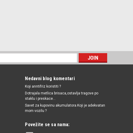
Nedavni blog komentari
Koji anntifriz koristiti ?
Dotrajala metlica brisaca,ostavlja tragove po
staklu i preskace...
Savet za kupovinu akumulatora.Koji je adekvatan
mom vozilu ?
Povežite se sa nama: