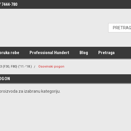
 7444-780
oruka robe
Professional Hundert
Blog
Pretraga
3 (F30, F80) ('11.-'18.)
Osovinski pogon
POGON
roizvoda za izabranu kategoriju.