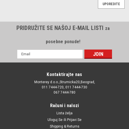
UPOREDITE
PRIDRUŽITE SE NAŠOJ E-MAIL LISTI
za
posebne ponude!
E-
mail
Adresa
Kontaktirajte nas
Monterey d.o.o.,Strumicka20,Beograd,
011 7444-720, 011 7444-730
067 7444-780
Računi i nalozi
Lista želja
Uloguj Se
ili
Prijavi Se
Shipping & Returns
|
Filtron
Sku:
64316925981 64316925981 / 64316962551 / K1169 /