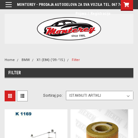
MONTEREY - PRODAJA AUTODELOVA ZA SVA VOZILA TEL. 067 7444-780
Prijava
/
Registracija
Home
BMW
X1 (E84) ('09.-'15.)
Filter
FILTER
Sortiraj po: