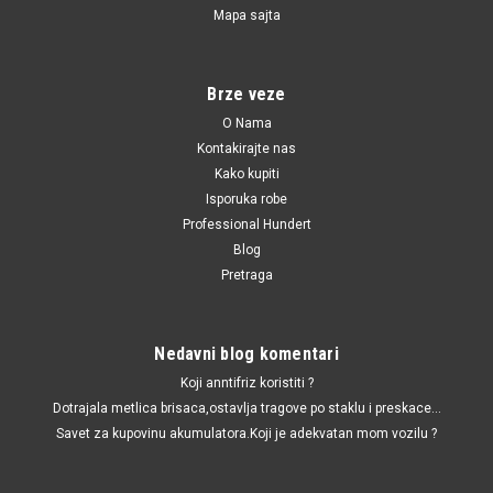
Mapa sajta
198743124 / WP9232 / CU8430 / CUK8430 / WP9233 / PC8172 / 198743424 /
64319313517 / 64319142114 / 64316962548 / 64316946629
Filter polena BMW 1 E81/E87,3 E90,X1 E84
Brze veze
Filter polena BMW 1 E81/E87,3 E90,X1 E84
O Nama
Kontakirajte nas
Kako kupiti
1,446.00 RSD
Isporuka robe
Professional Hundert
DODAJ U KORPU
Blog
UPOREDI
Pretraga
Nedavni blog komentari
Koji anntifriz koristiti ?
Dotrajala metlica brisaca,ostavlja tragove po staklu i preskace...
Savet za kupovinu akumulatora.Koji je adekvatan mom vozilu ?