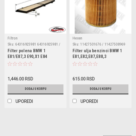
Filtron
Hexen
Sku:
64316925981 64316925981 /
Sku:
11427501676 / 11427508969
64316962551 / K1169 / 198743124
/ 11427530668 / 1457429262 /
Filter polena BMW 1
Filter ulja benzinci BMW 1
/ WP9232 / CU8430 / CUK8430 /
COF100544E / ML1729 / OE649/6 /
E81/E87,3 E90,X1 E84
E81,E82,E87,E88,3
WP9233 / PC8172 / 198743424 /
E29H D89 / B1B023PR / FO-
E46,E90,E91,E92,E93,5
64319313517 / 64319142114 /
ECO079 / OX166/1D / 50013661 /
E60,E61,X1 E84,X3 E83,Z4
64316962548 / 64316946629
HU815/2x / WL7403 / OC3046
E85,E86
1,446.00 RSD
615.00 RSD
DODAJ U KORPU
DODAJ U KORPU
UPOREDI
UPOREDI