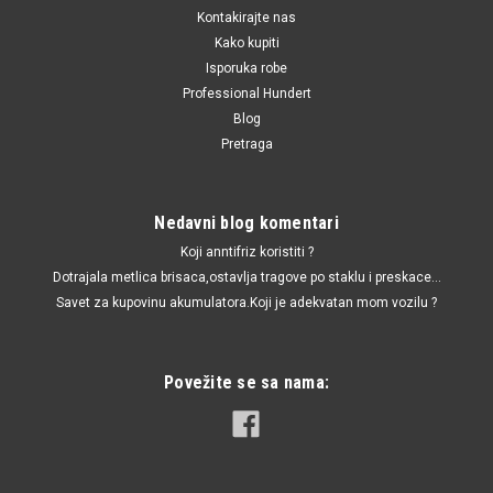
Kontakirajte nas
Kako kupiti
Isporuka robe
Professional Hundert
Blog
Pretraga
Nedavni blog komentari
Koji anntifriz koristiti ?
Dotrajala metlica brisaca,ostavlja tragove po staklu i preskace...
Savet za kupovinu akumulatora.Koji je adekvatan mom vozilu ?
Povežite se sa nama: