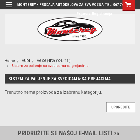
MONTEREY - PRODAJA AUTODELOVA ZA SVA VOZILA TEL. 067 7444-780
Prijava
/
Registracija
Home
AUDI
A6 C6 (4F2) ('04.-'11.)
Sistem za paljenje sa svecicama-sa grejacima
SISTEM ZA PALJENJE SA SVECICAMA-SA GREJACIMA
Trenutno nema proizvoda za izabranu kategoriju.
UPOREDITE
PRIDRUŽITE SE NAŠOJ E-MAIL LISTI
za