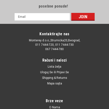
posebne ponude!
E-
mail
Adresa
Kontaktirajte nas
Monterey d.o.o.,Strumicka20,Beograd,
011 7444-720, 011 7444-730
067 7444-780
Računi i nalozi
Lista želja
Uloguj Se
ili
Prijavi Se
Shipping & Returns
Mapa sajta
Brze veze
O Nama