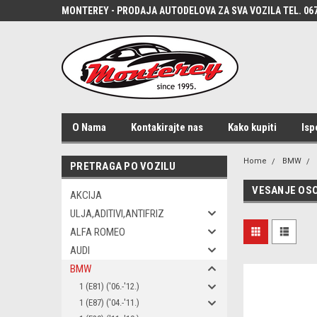
MONTEREY - PRODAJA AUTODELOVA ZA SVA VOZILA TEL. 067
O Nama
Kontakirajte nas
Kako kupiti
Isp
Home
BMW
PRETRAGA PO VOZILU
VESANJE OSO
AKCIJA
ULJA,ADITIVI,ANTIFRIZ
ALFA ROMEO
AUDI
BMW
1 (E81) ('06.-'12.)
1 (E87) ('04.-'11.)