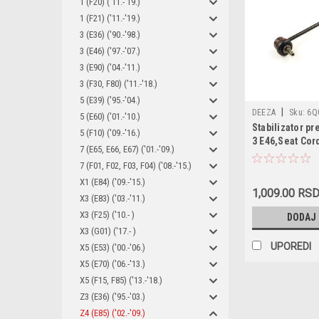
1 (F20) ('11.-'19.)
1 (F21) ('11.-'19.)
3 (E36) ('90.-'98.)
3 (E46) ('97.-'07.)
3 (E90) ('04.-'11.)
3 (F30, F80) ('11.-'18.)
5 (E39) ('95.-'04.)
|
DEEZA
Sku:
6Q
5 (E60) ('01.-'10.)
Stabilizator p
6Q0411315B / 6Q
5 (F10) ('09.-'16.)
3 E46,Seat Cor
6Q0411315J / 6Q
7 (E65, E66, E67) ('01.-'09.)
4/5,Skoda Fab
31351095694 / 31
7 (F01, F02, F03, F04) ('08.-'15.)
obostrano
6R0411315 / 8Z04
X1 (E84) ('09.-'15.)
6Q0411315H / TC1
1,009.00 RS
X3 (E83) ('03.-'11.)
2546302 / VO-LS-0
X3 (F25) ('10.- )
DODAJ
917814 / 57060 / 
X3 (G01) ('17.- )
SD-L115
UPOREDI
X5 (E53) ('00.-'06.)
X5 (E70) ('06.-'13.)
X5 (F15, F85) ('13.-'18.)
Z3 (E36) ('95.-'03.)
Z4 (E85) ('02.-'09.)