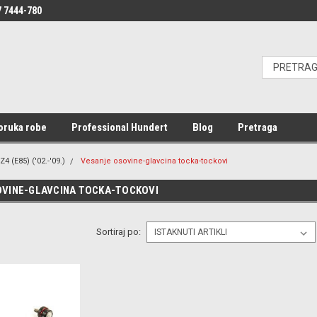
 7444-780
oruka robe
Professional Hundert
Blog
Pretraga
Z4 (E85) ('02.-'09.)
Vesanje osovine-glavcina tocka-tockovi
VINE-GLAVCINA TOCKA-TOCKOVI
Sortiraj po: