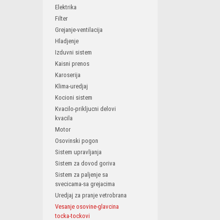
Elektrika
Filter
Grejanje-ventilacija
Hladjenje
Izduvni sistem
Kaisni prenos
Karoserija
Klima-uredjaj
Kocioni sistem
Kvacilo-prikljucni delovi
kvacila
Motor
Osovinski pogon
Sistem upravljanja
Sistem za dovod goriva
Sistem za paljenje sa
svecicama-sa grejacima
Uredjaj za pranje vetrobrana
Vesanje osovine-glavcina
tocka-tockovi