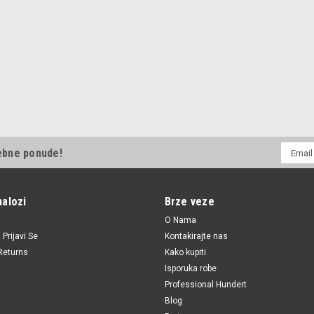
E-
ebne ponude!
mail
Adresa
nalozi
Brze veze
O Nama
i
Prijavi Se
Kontakirajte nas
Returns
Kako kupiti
Isporuka robe
Professional Hundert
Blog