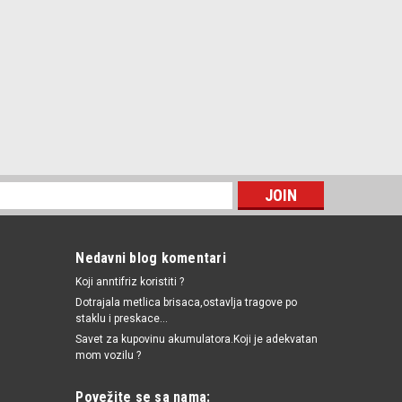
Nedavni blog komentari
Koji anntifriz koristiti ?
Dotrajala metlica brisaca,ostavlja tragove po
staklu i preskace...
Savet za kupovinu akumulatora.Koji je adekvatan
mom vozilu ?
Povežite se sa nama: