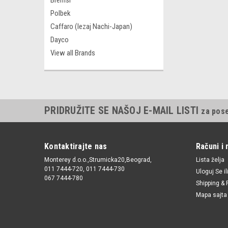
Bremsi
Polbek
Caffaro (lezaj Nachi-Japan)
Dayco
View all Brands
PRIDRUŽITE SE NAŠOJ E-MAIL LISTI
za pos
Kontaktirajte nas
Računi i 
Monterey d.o.o.,Strumicka20,Beograd,
Lista želja
011 7444-720, 011 7444-730
Uloguj Se
il
067 7444-780
Shipping & 
Mapa sajta