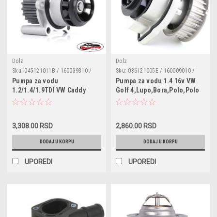
Dolz
Dolz
Sku:
045121011B / 160039310 /
Sku:
036121005E / 160009010 /
A196
A191 / 036121005B / 036121005Q
Pumpa za vodu
Pumpa za vodu 1.4 16v VW
/ 036121005S / 036121008K /
1.2/1.4/1.9TDI VW Caddy
Golf 4,Lupo,Bora,Polo,Polo
036121008L
3,Lupo,Polo,Sharan,Transporter
Classic,Caddy II,Beetle,Golf
5,Golf 5,Golf
5,Caddy 3,Golf Plus,Golf
Plus,Passat,FOX,Jetta 3,Seat
6,Audi A2,Skoda
3,308.00 RSD
2,860.00 RSD
Ibiza
Fabia,Octavia,Roomster,Fabia,Se
4,Arosa,Cordoba,Alhambra,Altea,Toledo
Ibiza,Cordoba,Leon,Arosa,Toled
DODAJ U KORPU
DODAJ U KORPU
3,Leon,Altea XL,Skoda
II,Inca,Ibiza
Roomster,Superb,Fabia,Octavia,Audi
3,Cordoba,Altea,Ibiza 4,Altea
UPOREDI
UPOREDI
A2,A3,Ford Galaxy
XL