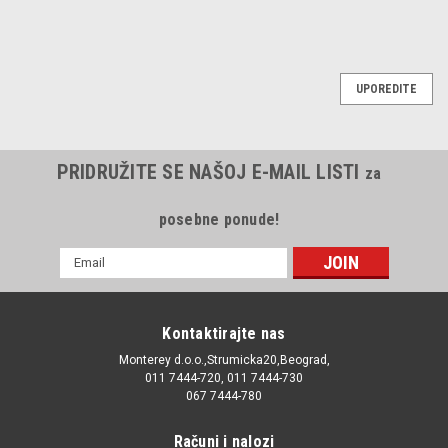
UPOREDITE
PRIDRUŽITE SE NAŠOJ E-MAIL LISTI
za
posebne ponude!
E-
mail
Adresa
Kontaktirajte nas
Monterey d.o.o.,Strumicka20,Beograd,
011 7444-720, 011 7444-730
067 7444-780
Računi i nalozi