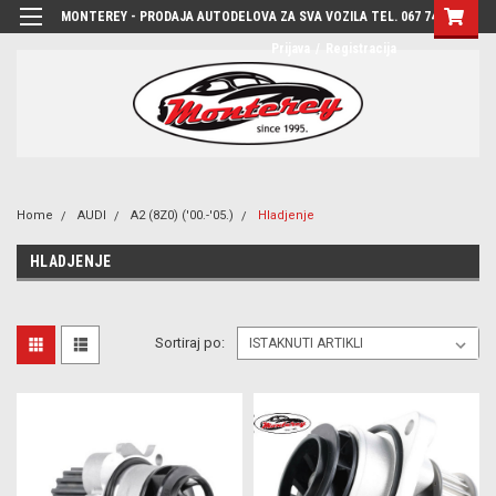
MONTEREY - PRODAJA AUTODELOVA ZA SVA VOZILA TEL. 067 7444-780
Prijava
/
Registracija
Home
AUDI
A2 (8Z0) ('00.-'05.)
Hladjenje
HLADJENJE
Sortiraj po: