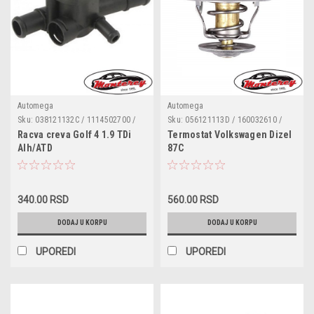
Automega
Automega
Sku:
038121132C / 1114502700 /
Sku:
056121113D / 160032610 /
160051610
1002788 / 1031881 / 1069699 /
Racva creva Golf 4 1.9 TDi
Termostat Volkswagen Dizel
1096699 / 6176366 / 044121113
Alh/ATD
87C
340.00 RSD
560.00 RSD
DODAJ U KORPU
DODAJ U KORPU
UPOREDI
UPOREDI