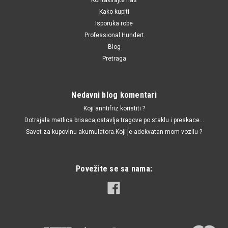
Kako kupiti
Isporuka robe
Professional Hundert
Blog
Pretraga
Nedavni blog komentari
Koji anntifriz koristiti ?
Dotrajala metlica brisaca,ostavlja tragove po staklu i preskace...
Savet za kupovinu akumulatora.Koji je adekvatan mom vozilu ?
Povežite se sa nama: