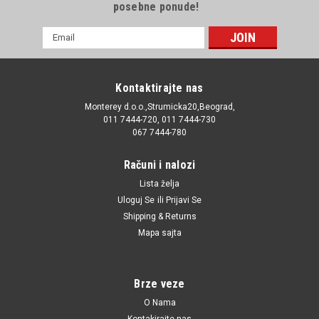
posebne ponude!
E-
mail
Adresa
Kontaktirajte nas
Monterey d.o.o.,Strumicka20,Beograd,
011 7444-720, 011 7444-730
067 7444-780
Računi i nalozi
Lista želja
Uloguj Se
ili
Prijavi Se
Shipping & Returns
Mapa sajta
Brze veze
O Nama
Kontakirajte nas