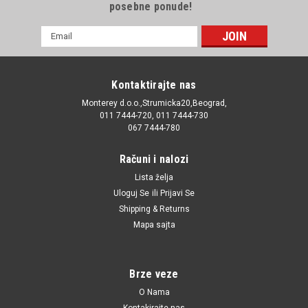
posebne ponude!
E-
mail
Adresa
Kontaktirajte nas
Monterey d.o.o.,Strumicka20,Beograd,
011 7444-720, 011 7444-730
067 7444-780
Računi i nalozi
Lista želja
Uloguj Se
ili
Prijavi Se
Shipping & Returns
Mapa sajta
Brze veze
O Nama
Kontakirajte nas