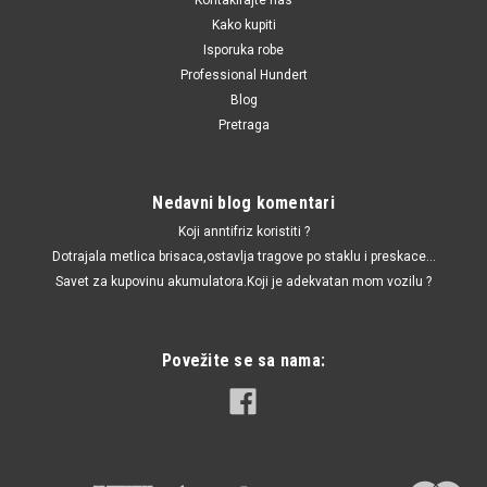
Kako kupiti
Isporuka robe
Professional Hundert
Blog
Pretraga
Nedavni blog komentari
Koji anntifriz koristiti ?
Dotrajala metlica brisaca,ostavlja tragove po staklu i preskace...
Savet za kupovinu akumulatora.Koji je adekvatan mom vozilu ?
Povežite se sa nama: