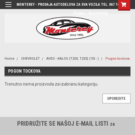
MONTEREY - PRODAJA AUTODELOVA ZA SVA VOZILA TEL. 067 7444-780
Prijava
/
Registracija
Home
CHEVROLET
AVEO - KALOS (T250, T255) ('05.- )
Pogon tockova
POGON TOCKOVA
Trenutno nema proizvoda za izabranu kategoriju.
UPOREDITE
PRIDRUŽITE SE NAŠOJ E-MAIL LISTI
za