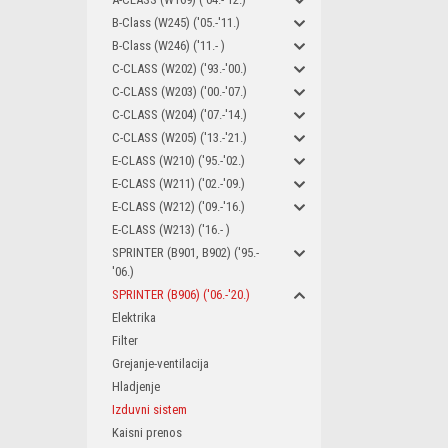
B-Class (W245) ('05.-'11.)
B-Class (W246) ('11.- )
C-CLASS (W202) ('93.-'00.)
C-CLASS (W203) ('00.-'07.)
C-CLASS (W204) ('07.-'14.)
C-CLASS (W205) ('13.-'21.)
E-CLASS (W210) ('95.-'02.)
E-CLASS (W211) ('02.-'09.)
E-CLASS (W212) ('09.-'16.)
E-CLASS (W213) ('16.- )
SPRINTER (B901, B902) ('95.-
'06.)
SPRINTER (B906) ('06.-'20.)
Elektrika
Filter
Grejanje-ventilacija
Hladjenje
Izduvni sistem
Kaisni prenos