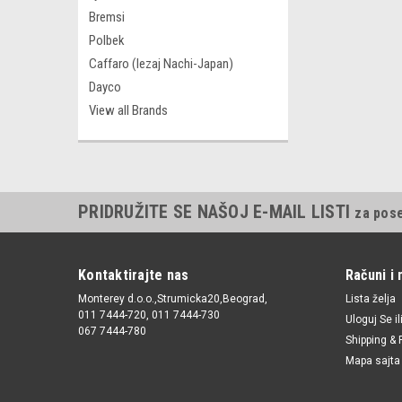
Bremsi
Polbek
Caffaro (lezaj Nachi-Japan)
Dayco
View all Brands
PRIDRUŽITE SE NAŠOJ E-MAIL LISTI
za pos
Kontaktirajte nas
Računi i 
Monterey d.o.o.,Strumicka20,Beograd,
Lista želja
011 7444-720, 011 7444-730
Uloguj Se
il
067 7444-780
Shipping & 
Mapa sajta