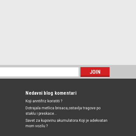
Nedavni blog komentari
Koji anntifriz koristiti ?
Dotrajala metlica brisaca,ostavlja tragove po
staklu i preskace...
Savet za kupovinu akumulatora.Koji je adekvatan
mom vozilu ?