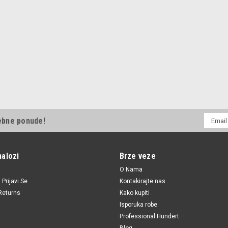
E-
ebne ponude!
mail
Adresa
nalozi
Brze veze
O Nama
i
Prijavi Se
Kontakirajte nas
Returns
Kako kupiti
Isporuka robe
Professional Hundert