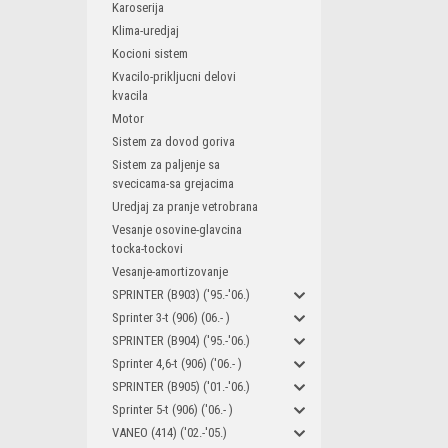
Karoserija
Klima-uredjaj
Kocioni sistem
Kvacilo-prikljucni delovi
kvacila
Motor
Sistem za dovod goriva
Sistem za paljenje sa
svecicama-sa grejacima
Uredjaj za pranje vetrobrana
Vesanje osovine-glavcina
tocka-tockovi
Vesanje-amortizovanje
SPRINTER (B903) ('95.-'06.)
Sprinter 3-t (906) (06.- )
SPRINTER (B904) ('95.-'06.)
Sprinter 4,6-t (906) ('06.- )
SPRINTER (B905) ('01.-'06.)
Sprinter 5-t (906) ('06.- )
VANEO (414) ('02.-'05.)