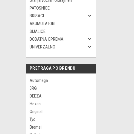
Starija vozila i oldtajmeri
PATOSNICE
BRISACI
AKUMULATORI
SIJALICE
DODATNA OPREMA
UNIVERZALNO
PRETRAGA PO BRENDU
Automega
3RG
DEEZA
Hexen
Original
Tyc
Bremsi