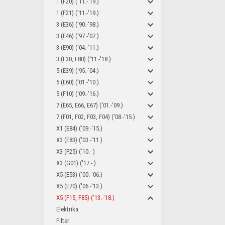
1 (F20) ('11.-'19.)
1 (F21) ('11.-'19.)
3 (E36) ('90.-'98.)
3 (E46) ('97.-'07.)
3 (E90) ('04.-'11.)
3 (F30, F80) ('11.-'18.)
5 (E39) ('95.-'04.)
5 (E60) ('01.-'10.)
5 (F10) ('09.-'16.)
7 (E65, E66, E67) ('01.-'09.)
7 (F01, F02, F03, F04) ('08.-'15.)
X1 (E84) ('09.-'15.)
X3 (E83) ('03.-'11.)
X3 (F25) ('10.- )
X3 (G01) ('17.- )
X5 (E53) ('00.-'06.)
X5 (E70) ('06.-'13.)
X5 (F15, F85) ('13.-'18.)
Elektrika
Filter