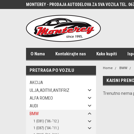
MONTEREY - PRODAJA AUTODELOVA ZA SVA VOZILA TEL. 067
O Nama
Kontakirajte nas
Kako kupiti
Isp
Home
BMW
PRETRAGA PO VOZILU
KAISNI PREN
AKCIJA
ULJA,ADITIVI,ANTIFRIZ
Trenutno nema p
ALFA ROMEO
AUDI
BMW
1 (E81) ('06.-'12.)
1 (E87) ('04.-'11.)