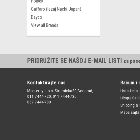
Polbek
Caffaro (lezaj Nachi-Japan)
Dayco
View all Brands
PRIDRUŽITE SE NAŠOJ E-MAIL LISTI
za pos
Kontaktirajte nas
Računi i 
Monterey d.o.o.,Strumicka20,Beograd,
Lista želja
011 7444-720, 011 7444-730
Uloguj Se
il
067 7444-780
Shipping & 
Mapa sajta