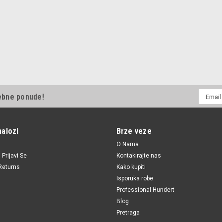
E-
ebne ponude!
mail
Adresa
nalozi
Brze veze
O Nama
i
Prijavi Se
Kontakirajte nas
Returns
Kako kupiti
Isporuka robe
Professional Hundert
Blog
Pretraga