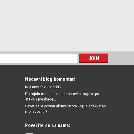
Nedavni blog komentari
Koji anntifriz koristiti ?
Dotrajala metlica brisaca,ostavlja tragove po
staklu i preskace...
Savet za kupovinu akumulatora.Koji je adekvatan
mom vozilu ?
Povežite se sa nama: