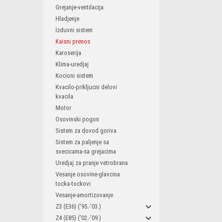
Grejanje-ventilacija
Hladjenje
Izduvni sistem
Kaisni prenos
Karoserija
Klima-uredjaj
Kocioni sistem
Kvacilo-prikljucni delovi
kvacila
Motor
Osovinski pogon
Sistem za dovod goriva
Sistem za paljenje sa
svecicama-sa grejacima
Uredjaj za pranje vetrobrana
Vesanje osovine-glavcina
tocka-tockovi
Vesanje-amortizovanje
Z3 (E36) ('95.-'03.)
Z4 (E85) ('02.-'09.)