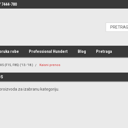
 7444-780
oruka robe
Professional Hundert
Blog
Pretraga
X5 (F15, F85) ('13.-'18.)
Kaisni prenos
OS
roizvoda za izabranu kategoriju.