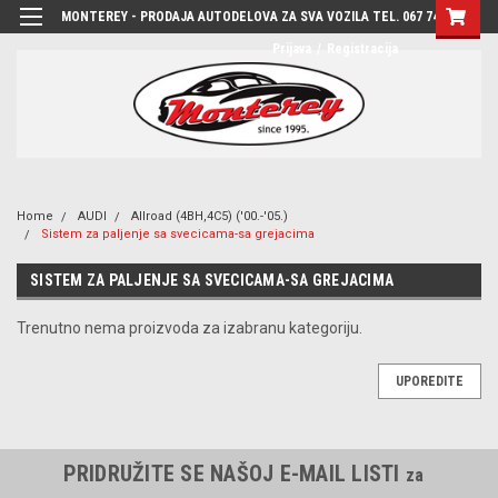
MONTEREY - PRODAJA AUTODELOVA ZA SVA VOZILA TEL. 067 7444-780
Prijava
/
Registracija
Home
AUDI
Allroad (4BH,4C5) ('00.-'05.)
Sistem za paljenje sa svecicama-sa grejacima
SISTEM ZA PALJENJE SA SVECICAMA-SA GREJACIMA
Trenutno nema proizvoda za izabranu kategoriju.
UPOREDITE
PRIDRUŽITE SE NAŠOJ E-MAIL LISTI
za