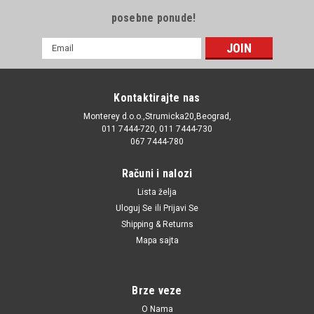
posebne ponude!
E-
mail
Adresa
Kontaktirajte nas
Monterey d.o.o.,Strumicka20,Beograd,
011 7444-720, 011 7444-730
067 7444-780
Računi i nalozi
Lista želja
Uloguj Se
ili
Prijavi Se
Shipping & Returns
Mapa sajta
Brze veze
O Nama