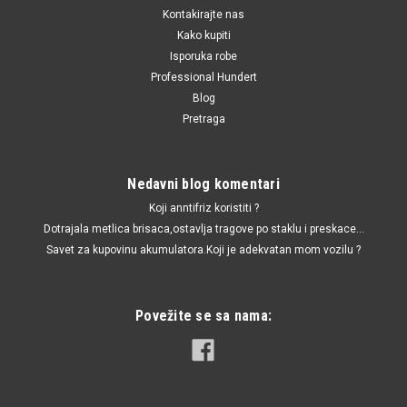
Kontakirajte nas
Kako kupiti
Isporuka robe
Professional Hundert
Blog
Pretraga
Nedavni blog komentari
Koji anntifriz koristiti ?
Dotrajala metlica brisaca,ostavlja tragove po staklu i preskace...
Savet za kupovinu akumulatora.Koji je adekvatan mom vozilu ?
Povežite se sa nama: