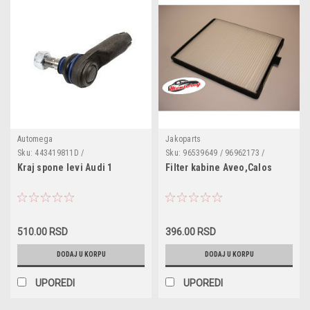
Automega
Jakoparts
Sku:
443419811D /
Sku:
96539649 / 96962173 /
304190811443D / RS3003 / TA1071
J1340906
Kraj spone levi Audi 1
Filter kabine Aveo,Calos
/ SS606 / 04421 / 1007402 /
1160207149 / AUES7149 / G1216 /
915701 / 9006302 / 37332 / 45022
/ 32710007 / 103678 / JTE141
510.00 RSD
396.00 RSD
DODAJ U KORPU
DODAJ U KORPU
UPOREDI
UPOREDI