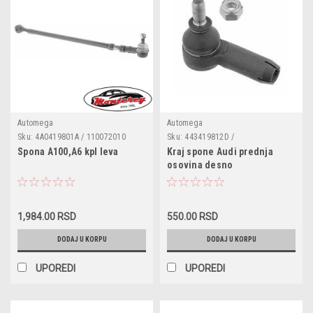
Automega
Automega
Sku:
4A0419801A / 110072010
Sku:
443419812D /
304190812443D / RD3003 /
Spona A100,A6 kpl leva
Kraj spone Audi prednja
TA1070 / SS607 / 1007302 /
osovina desno
1160207150 / G1218 / 915702 /
9006301 / 32710006 / 103680 /
JTE142
1,984.00 RSD
550.00 RSD
DODAJ U KORPU
DODAJ U KORPU
UPOREDI
UPOREDI