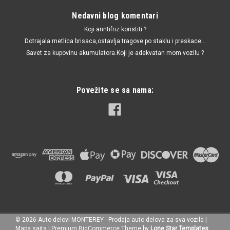
Nedavni blog komentari
Koji anntifriz koristiti ?
Dotrajala metlica brisaca,ostavlja tragove po staklu i preskace...
Savet za kupovinu akumulatora.Koji je adekvatan mom vozilu ?
Povežite se sa nama:
©
2026
Auto delovi MONTEREY - Prodaja auto delova za sva vozila
|
|
Automega
Sku:
443419812D / 110073710 / G1218 / 443419812B
Mapa sajta
|
Premium
BigCommerce
Theme by
Lone Star Templates