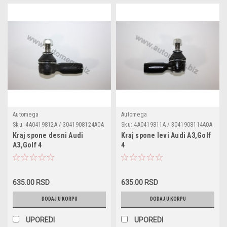
Automega
Automega
Sku:
4A0419812A / 3041908124A0A
Sku:
4A0419811A / 3041908114A0A
/ RD2066 / TA1453 / 25270 /
/ RS2066 / TA1452 / 25268 /
Kraj spone desni Audi
Kraj spone levi Audi A3,Golf
1002902 / 1160208207 / AUES8207
1160208206 / AUES8206 / G1540 /
A3,Golf 4
4
/ G1541 / 915721 / 9006303 /
915720 / 9006304 / 37336 /
37337 / 32710008 / 107512 /
32710009 / 107511 / JTE137
JTE138
635.00 RSD
635.00 RSD
DODAJ U KORPU
DODAJ U KORPU
UPOREDI
UPOREDI