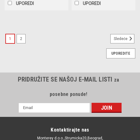
UPOREDI
UPOREDI
1
2
Sledeće
UPOREDITE
PRIDRUŽITE SE NAŠOJ E-MAIL LISTI
za
posebne ponude!
E-
mail
Adresa
Kontaktirajte nas
Monterey d.o.o.,Strumicka20,Beograd,