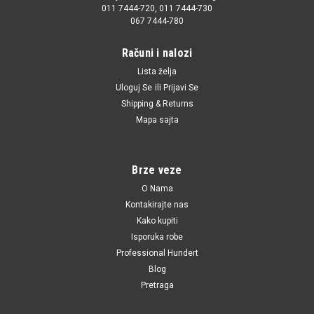
011 7444-720, 011 7444-730
067 7444-780
Računi i nalozi
Lista želja
|
Automega
Sku:
4A0419812A / G1541 / TA1453 / 3041908124A0A
Uloguj Se
ili
Prijavi Se
Kraj spone A100 '91-'93 18 mm D
Shipping & Returns
Mapa sajta
Kraj spone A100 '91-'93 18 mm D
Brze veze
611.00 RSD
O Nama
Kontakirajte nas
DODAJ U KORPU
Kako kupiti
UPOREDI
Isporuka robe
Professional Hundert
Blog
Pretraga