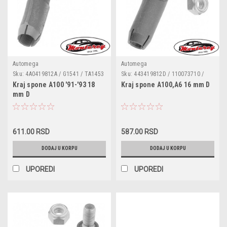
Automega
Automega
Sku:
4A0419812A / G1541 / TA1453
Sku:
443419812D / 110073710 /
/ 3041908124A0A
G1218 / 443419812B
Kraj spone A100 '91-'93 18
Kraj spone A100,A6 16 mm D
mm D
611.00 RSD
587.00 RSD
DODAJ U KORPU
DODAJ U KORPU
UPOREDI
UPOREDI