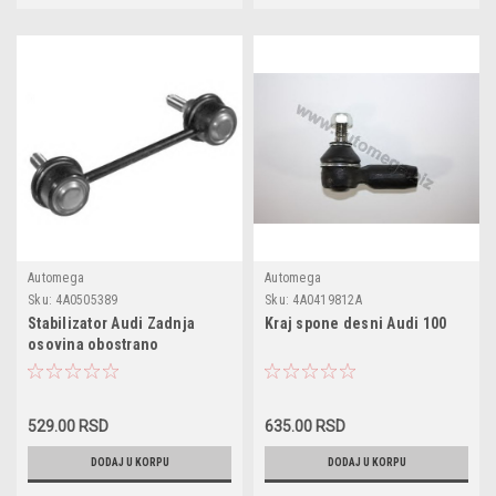
Automega
Automega
Sku:
4A0505389
Sku:
4A0419812A
Stabilizator Audi Zadnja
Kraj spone desni Audi 100
osovina obostrano
529.00 RSD
635.00 RSD
DODAJ U KORPU
DODAJ U KORPU