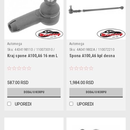
Automega
Automega
Sku:
443419811D / 110073010 /
Sku:
4A0419802A / 110072210
G1216 / 443419811B
Kraj spone A100,A6 16 mm L
Spona A100,A6 kpl desna
587.00 RSD
1,984.00 RSD
DODAJ U KORPU
DODAJ U KORPU
UPOREDI
UPOREDI