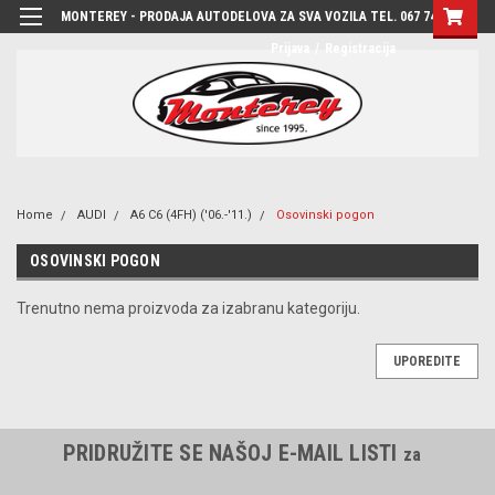
MONTEREY - PRODAJA AUTODELOVA ZA SVA VOZILA TEL. 067 7444-780
Prijava
/
Registracija
Home
AUDI
A6 C6 (4FH) ('06.-'11.)
Osovinski pogon
OSOVINSKI POGON
Trenutno nema proizvoda za izabranu kategoriju.
UPOREDITE
PRIDRUŽITE SE NAŠOJ E-MAIL LISTI
za