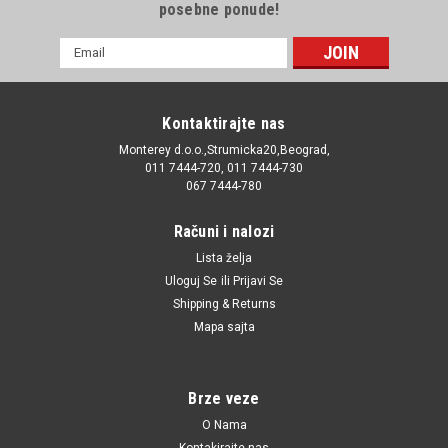
posebne ponude!
E-
mail
Adresa
Kontaktirajte nas
Monterey d.o.o.,Strumicka20,Beograd,
011 7444-720, 011 7444-730
067 7444-780
Računi i nalozi
Lista želja
Uloguj Se
ili
Prijavi Se
Shipping & Returns
Mapa sajta
Brze veze
O Nama
Kontakirajte nas