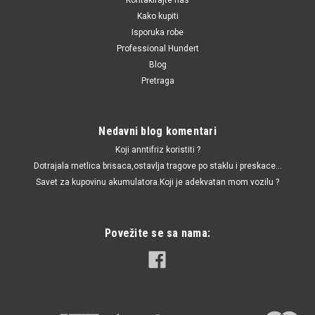
Kako kupiti
Isporuka robe
Professional Hundert
Blog
Pretraga
Nedavni blog komentari
Koji anntifriz koristiti ?
Dotrajala metlica brisaca,ostavlja tragove po staklu i preskace...
Savet za kupovinu akumulatora.Koji je adekvatan mom vozilu ?
Povežite se sa nama: