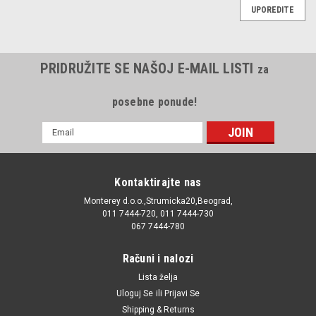
UPOREDITE
PRIDRUŽITE SE NAŠOJ E-MAIL LISTI
za
posebne ponude!
E-
mail
Adresa
Kontaktirajte nas
Monterey d.o.o.,Strumicka20,Beograd,
011 7444-720, 011 7444-730
067 7444-780
Računi i nalozi
Lista želja
Uloguj Se
ili
Prijavi Se
Shipping & Returns
|
Automega
Sku:
022109423A / 130016610 / 420022410 / 022109423D /