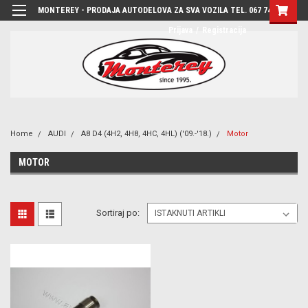
MONTEREY - PRODAJA AUTODELOVA ZA SVA VOZILA TEL. 067 7444-780
Prijava
/
Registracija
Home
AUDI
A8 D4 (4H2, 4H8, 4HC, 4HL) ('09.-'18.)
Motor
MOTOR
Sortiraj po: