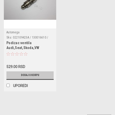
Automega
Sku:
022109423A / 130016610 /
420022410 / 022109423D /
Podizac ventila
06J109423A
Audi,Seat,Skoda,VW
529.00 RSD
DODAJ U KORPU
UPOREDI