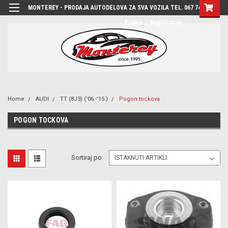
MONTEREY - PRODAJA AUTODELOVA ZA SVA VOZILA TEL. 067 7444-780
Prijava
/
Registracija
Home
AUDI
TT (8J3) ('06.-'15.)
Pogon tockova
POGON TOCKOVA
Sortiraj po: