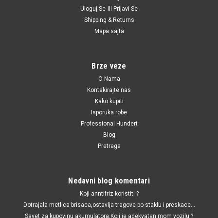
Uloguj Se
ili
Prijavi Se
Shipping & Returns
|
FAG
Sku:
1K0412249B / 713038820 / 32922500 / 110069510 / 80000888
Mapa sajta
/ 22500 / 590008 / 1142401510 / 1142401510
Lezaj solje amortizera Audi A3/Q3/TT,Seat
Altea/Leon/Toleda,Skoda Octavia 2/Superb
Brze veze
2/Yetti,VW Jetta,Caddy 3/4,Passat B6,Golf
O Nama
5/6,Tiguan,Touaran
Kontakirajte nas
Kako kupiti
Lezaj solje amortizera Audi A3/Q3/TT,Seat
Altea/Leon/Toleda,Skoda Octavia 2/Superb 2/Yetti,VW
Isporuka robe
Jetta,Caddy 3/4,Passat B6,Golf 5/6,Tiguan,Touaran
Professional Hundert
Blog
Pretraga
980.00 RSD
Nedavni blog komentari
DODAJ U KORPU
Koji anntifriz koristiti ?
UPOREDI
Dotrajala metlica brisaca,ostavlja tragove po staklu i preskace...
Savet za kupovinu akumulatora.Koji je adekvatan mom vozilu ?