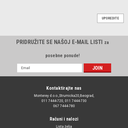
UPOREDITE
PRIDRUŽITE SE NAŠOJ E-MAIL LISTI
za
posebne ponude!
E-
mail
Adresa
Kontaktirajte nas
Monterey d.o.o.,Strumicka20,Beograd,
011 7444-720, 011 7444-730
067 7444-780
Računi i nalozi
Lista želja