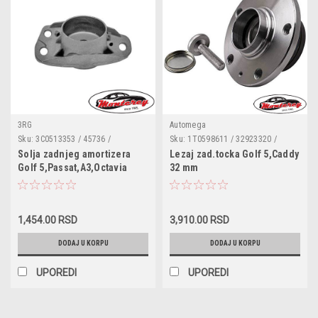
3RG
Automega
Sku:
3C0513353 / 45736 /
Sku:
1T0598611 / 32923320 /
1005130010 / 110098310 /
110098910 / 1T0598611B /
Solja zadnjeg amortizera
Lezaj zad.tocka Golf 5,Caddy
3C0513353C
3G0598611 / 3G0598611A
Golf 5,Passat,A3,Octavia
32 mm
1,454.00 RSD
3,910.00 RSD
DODAJ U KORPU
DODAJ U KORPU
UPOREDI
UPOREDI