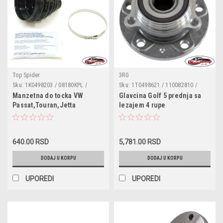
Top Spider
3RG
Sku:
1K0498203 / 08180KPL /
Sku:
1T0498621 / 110082810 /
23690 / 29606 / 6Q0498203A
713610610 / BK1415 / 3C0498621 /
Manzetna do tocka VW
Glavcina Golf 5 prednja sa
5K0498621 / 8J0598625 / 9336007
Passat,Touran,Jetta
lezajem 4 rupe
/ R15456 / VKBA3643 / R14178
3/4,Beetle,EOS,Golf
Plus,Golf 3/4/5/6,Caddy
3/4,Bora,Beetle,Vento,Caddy
640.00 RSD
5,781.00 RSD
2,Polo Classic,Scirocco,Audi
A3,TT,Skoda
DODAJ U KORPU
DODAJ U KORPU
Superb,Yeti,Octavia,Seat
Leon,Toledo 2/3
UPOREDI
UPOREDI