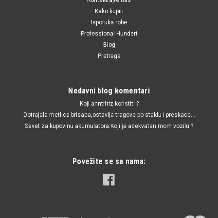
Kako kupiti
Isporuka robe
Professional Hundert
Blog
Pretraga
Nedavni blog komentari
Koji anntifriz koristiti ?
Dotrajala metlica brisaca,ostavlja tragove po staklu i preskace...
Savet za kupovinu akumulatora.Koji je adekvatan mom vozilu ?
Povežite se sa nama: