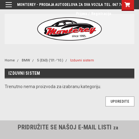
MONTEREY - PRODAJA AUTODELOVA ZA SVA VOZILA TEL. 067 7444-780
Prijava
/
Registracija
Home
BMW
5 (E60) ('01.-'10.)
Izduvni sistem
IZDUVNI SISTEM
Trenutno nema proizvoda za izabranu kategoriju.
UPOREDITE
PRIDRUŽITE SE NAŠOJ E-MAIL LISTI
za