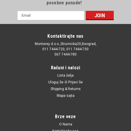
posebne ponude!
E-
mail
Adresa
Kontaktirajte nas
Monterey d.o.o.,Strumicka20,Beograd,
011 7444-720, 011 7444-730
067 7444-780
Računi i nalozi
Lista želja
Uloguj Se
ili
Prijavi Se
Shipping & Returns
Mapa sajta
Brze veze
O Nama
Kontakirajte nas