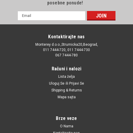
posebne ponude!
E-
mail
Adresa
Kontaktirajte nas
Monterey d.o.o.,Strumicka20,Beograd,
011 7444-720, 011 7444-730
067 7444-780
Računi i nalozi
Lista želja
Uloguj Se
ili
Prijavi Se
Shipping & Returns
Mapa sajta
Brze veze
O Nama
Kontakirajte nas