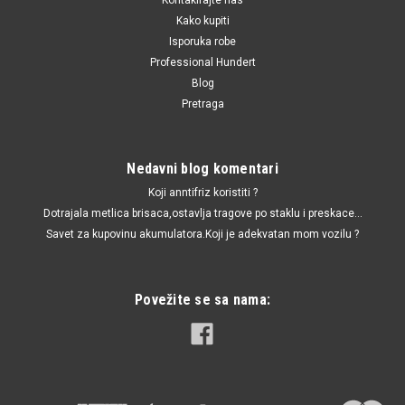
Kako kupiti
Isporuka robe
Professional Hundert
Blog
Pretraga
Nedavni blog komentari
Koji anntifriz koristiti ?
Dotrajala metlica brisaca,ostavlja tragove po staklu i preskace...
Savet za kupovinu akumulatora.Koji je adekvatan mom vozilu ?
Povežite se sa nama: