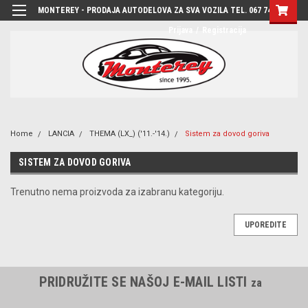
MONTEREY - PRODAJA AUTODELOVA ZA SVA VOZILA TEL. 067 7444-780
Prijava
/
Registracija
Home
LANCIA
THEMA (LX_) ('11.-'14.)
Sistem za dovod goriva
SISTEM ZA DOVOD GORIVA
Trenutno nema proizvoda za izabranu kategoriju.
UPOREDITE
PRIDRUŽITE SE NAŠOJ E-MAIL LISTI
za