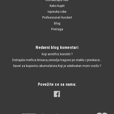
Kako kupiti
Isporuka robe
Professional Hundert
Blog
Pretraga
Nedavni blog komentari
Koji anntifriz koristiti ?
Dotrajala metlica brisaca,ostavlja tragove po staklu i preskace...
Savet za kupovinu akumulatora.Koji je adekvatan mom vozilu ?
Povežite se sa nama: