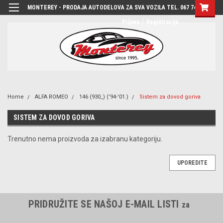
MONTEREY - PRODAJA AUTODELOVA ZA SVA VOZILA TEL. 067 7444-780
Prijava
/
Registracija
Home
ALFA ROMEO
146 (930_) ('94-'01.)
Sistem za dovod goriva
SISTEM ZA DOVOD GORIVA
Trenutno nema proizvoda za izabranu kategoriju.
UPOREDITE
PRIDRUŽITE SE NAŠOJ E-MAIL LISTI
za