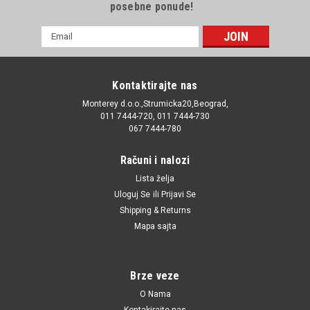
posebne ponude!
E-
mail
Adresa
Kontaktirajte nas
Monterey d.o.o.,Strumicka20,Beograd,
011 7444-720, 011 7444-730
067 7444-780
Računi i nalozi
Lista želja
Uloguj Se
ili
Prijavi Se
Shipping & Returns
Mapa sajta
Brze veze
O Nama
Kontakirajte nas