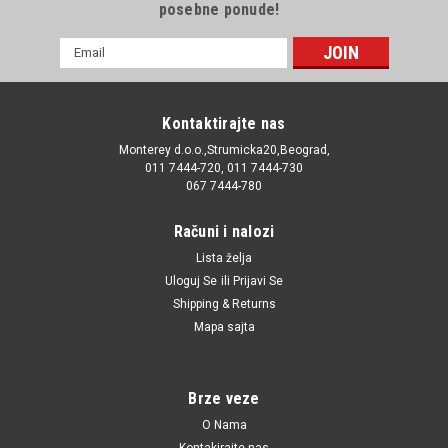
posebne ponude!
E-
mail
Adresa
Kontaktirajte nas
Monterey d.o.o.,Strumicka20,Beograd,
011 7444-720, 011 7444-730
067 7444-780
Računi i nalozi
Lista želja
Uloguj Se
ili
Prijavi Se
Shipping & Returns
Mapa sajta
Brze veze
O Nama
Kontakirajte nas