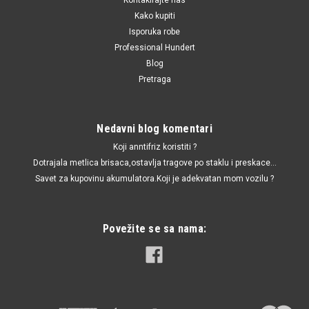
Kako kupiti
Isporuka robe
Professional Hundert
Blog
Pretraga
Nedavni blog komentari
Koji anntifriz koristiti ?
Dotrajala metlica brisaca,ostavlja tragove po staklu i preskace...
Savet za kupovinu akumulatora.Koji je adekvatan mom vozilu ?
Povežite se sa nama: