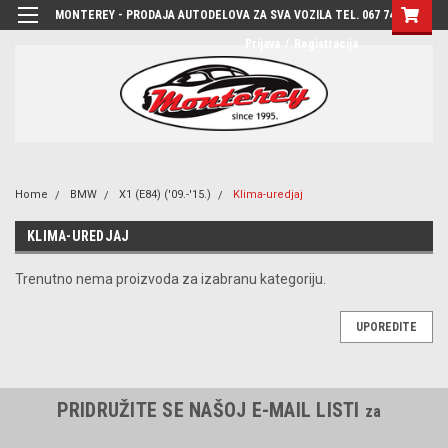
MONTEREY - PRODAJA AUTODELOVA ZA SVA VOZILA TEL. 067 7444-780
Prijava
/
Registracija
Home
BMW
X1 (E84) ('09.-'15.)
Klima-uredjaj
KLIMA-UREDJAJ
Trenutno nema proizvoda za izabranu kategoriju.
UPOREDITE
PRIDRUŽITE SE NAŠOJ E-MAIL LISTI
za