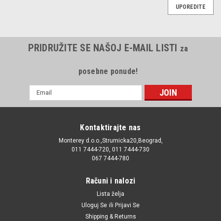
UPOREDITE
PRIDRUŽITE SE NAŠOJ E-MAIL LISTI
za
posebne ponude!
E-
mail
Adresa
Kontaktirajte nas
Monterey d.o.o.,Strumicka20,Beograd,
011 7444-720, 011 7444-730
067 7444-780
Računi i nalozi
Lista želja
Uloguj Se
ili
Prijavi Se
Shipping & Returns
|
Automega
Sku:
1023587 / 110003510 / 1003914 / 1012464 / 1101042 /