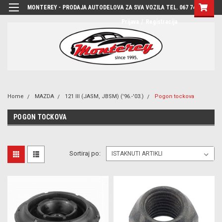
MONTEREY - PRODAJA AUTODELOVA ZA SVA VOZILA TEL. 067 7444-780
Prijava
/
Registracija
Home
MAZDA
121 III (JASM, JBSM) ('96.-'03.)
Pogon tockova
POGON TOCKOVA
Sortiraj po: