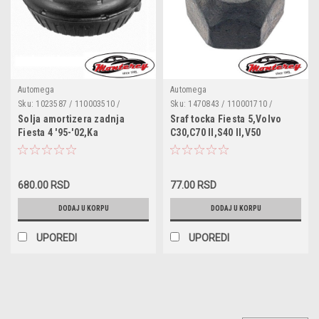
Automega
Automega
Sku:
1023587 / 110003510 /
Sku:
1470843 / 110001710 /
1003914 / 1012464 / 1101042 /
50927413 / 1007487 / 1447852 /
Solja amortizera zadnja
Sraf tocka Fiesta 5,Volvo
96FB18198AG / 1E0028012 /
1576592 / 6040307 / 6702971 /
Fiesta 4 '95-'02,Ka
C30,C70 II,S40 II,V50
1E0028012A
9XE2609276 / 9XG00344X9 /
'96-,Puma,Mazda 121 '96-'03
9XG00344X9AA / 9XG00344X9X /
8665333 / 999359 / E826092S76 /
W700344S309 / W700344S440 /
W713392S440
680.00 RSD
77.00 RSD
DODAJ U KORPU
DODAJ U KORPU
UPOREDI
UPOREDI