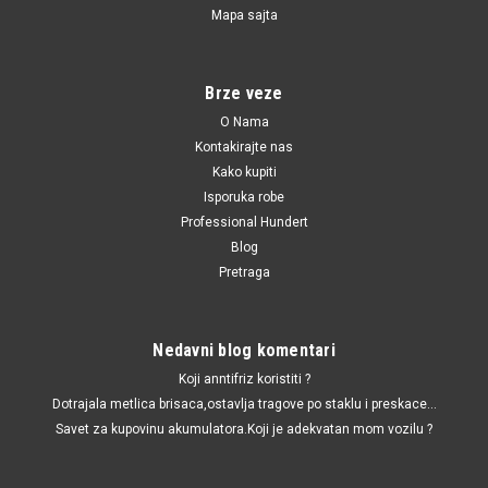
Mapa sajta
96FB18198AG / 1E0028012 / 1E0028012A
Solja amortizera zadnja Fiesta 4 '95-'02,Ka
'96-,Puma,Mazda 121 '96-'03
Brze veze
Solja amortizera zadnja Fiesta 4 '95-'02,Ka '96-,Puma,Mazda
O Nama
121 '96-'03
Kontakirajte nas
Kako kupiti
Isporuka robe
680.00 RSD
Professional Hundert
Blog
DODAJ U KORPU
Pretraga
UPOREDI
Nedavni blog komentari
Koji anntifriz koristiti ?
Dotrajala metlica brisaca,ostavlja tragove po staklu i preskace...
Savet za kupovinu akumulatora.Koji je adekvatan mom vozilu ?