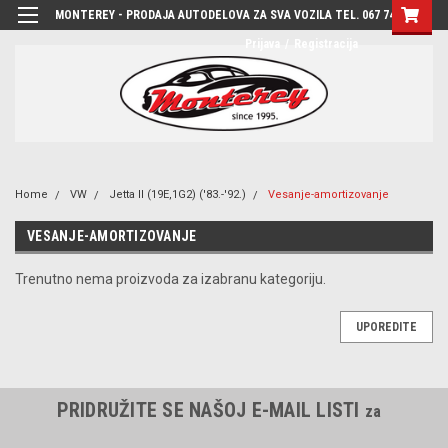
MONTEREY - PRODAJA AUTODELOVA ZA SVA VOZILA TEL. 067 7444-780
Prijava
/
Registracija
Home
VW
Jetta II (19E,1G2) ('83.-'92.)
Vesanje-amortizovanje
VESANJE-AMORTIZOVANJE
Trenutno nema proizvoda za izabranu kategoriju.
UPOREDITE
PRIDRUŽITE SE NAŠOJ E-MAIL LISTI
za