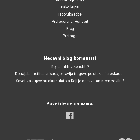
Kako kupiti
Isporuka robe
Professional Hundert
Blog
Pretraga
Nedavni blog komentari
Koji anntifriz koristiti ?
Dotrajala metlica brisaca,ostavlja tragove po staklu i preskace...
Savet za kupovinu akumulatora.Koji je adekvatan mom vozilu ?
Povežite se sa nama: