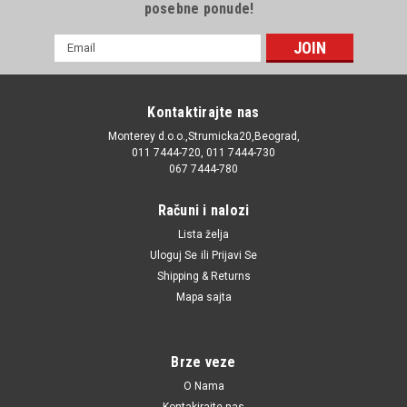
posebne ponude!
E-
mail
Adresa
Kontaktirajte nas
Monterey d.o.o.,Strumicka20,Beograd,
011 7444-720, 011 7444-730
067 7444-780
Računi i nalozi
Lista želja
Uloguj Se
ili
Prijavi Se
Shipping & Returns
Mapa sajta
Brze veze
O Nama
Kontakirajte nas