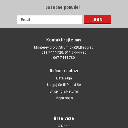
posebne ponude!
E-
mail
Adresa
Kontaktirajte nas
Monterey d.o.o.,Strumicka20,Beograd,
011 7444-720, 011 7444-730
067 7444-780
Računi i nalozi
Lista želja
Uloguj Se
ili
Prijavi Se
Shipping & Returns
Mapa sajta
Brze veze
O Nama