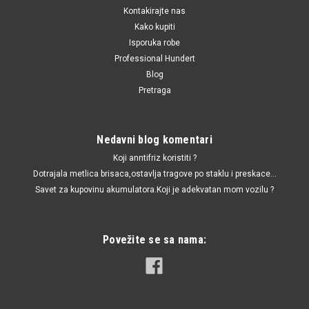
Kontakirajte nas
Kako kupiti
Isporuka robe
Professional Hundert
Blog
Pretraga
Nedavni blog komentari
Koji anntifriz koristiti ?
Dotrajala metlica brisaca,ostavlja tragove po staklu i preskace...
Savet za kupovinu akumulatora.Koji je adekvatan mom vozilu ?
Povežite se sa nama: