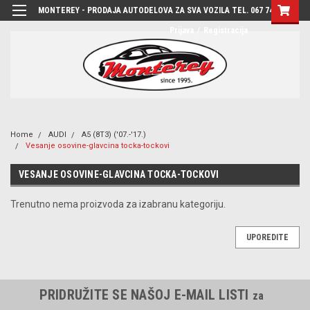
MONTEREY - PRODAJA AUTODELOVA ZA SVA VOZILA TEL. 067 7444-780
Prijava
/
Registracija
Home
AUDI
A5 (8T3) ('07.-'17.)
Vesanje osovine-glavcina tocka-tockovi
VESANJE OSOVINE-GLAVCINA TOCKA-TOCKOVI
Trenutno nema proizvoda za izabranu kategoriju.
UPOREDITE
PRIDRUŽITE SE NAŠOJ E-MAIL LISTI
za