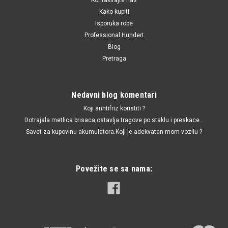
Kako kupiti
Isporuka robe
Professional Hundert
Blog
Pretraga
Nedavni blog komentari
Koji anntifriz koristiti ?
Dotrajala metlica brisaca,ostavlja tragove po staklu i preskace...
Savet za kupovinu akumulatora.Koji je adekvatan mom vozilu ?
Povežite se sa nama: