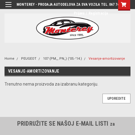
MONTEREY - PRODAJA AUTODELOVA ZA SVA VOZILA TEL. 067 7444-780
Prijava
/
Registracija
Home
PEUGEOT
107 (PM_, PN_) ('05.-'14.)
Vesanje-amortizovanje
VESANJE-AMORTIZOVANJE
Trenutno nema proizvoda za izabranu kategoriju.
UPOREDITE
PRIDRUŽITE SE NAŠOJ E-MAIL LISTI
za