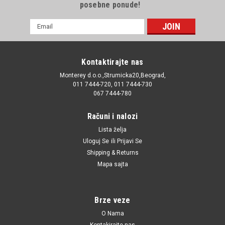
posebne ponude!
E-
mail
Adresa
Kontaktirajte nas
Monterey d.o.o.,Strumicka20,Beograd,
011 7444-720, 011 7444-730
067 7444-780
Računi i nalozi
Lista želja
Uloguj Se
ili
Prijavi Se
Shipping & Returns
Mapa sajta
Brze veze
O Nama
Kontakirajte nas