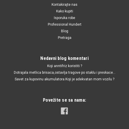
Kontakirajte nas
Kako kupiti
Isporuka robe
Professional Hundert
Blog
Pretraga
Nedavni blog komentari
Koji anntifriz koristiti ?
Dotrajala metlica brisaca,ostavlja tragove po staklu i preskace...
Savet za kupovinu akumulatora.Koji je adekvatan mom vozilu ?
Povežite se sa nama: