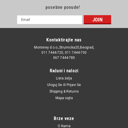
posebne ponude!
E-
mail
Adresa
Kontaktirajte nas
Monterey d.o.o.,Strumicka20,Beograd,
011 7444-720, 011 7444-730
067 7444-780
Računi i nalozi
Lista želja
Uloguj Se
ili
Prijavi Se
Shipping & Returns
Mapa sajta
Brze veze
O Nama