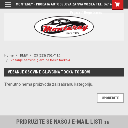
MONTEREY - PRODAJA AUTODELOVA ZA SVA VOZILA TEL. 067 7444-780
Prijava
/
Registracija
Home
BMW
X3 (E83) ('03.-'11.)
Vesanje osovine-glavcina tocka-tockovi
VESANJE OSOVINE-GLAVCINA TOCKA-TOCKOVI
Trenutno nema proizvoda za izabranu kategoriju.
UPOREDITE
PRIDRUŽITE SE NAŠOJ E-MAIL LISTI
za