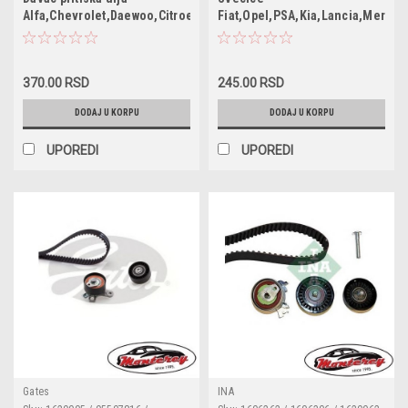
55202374 / 1535416 / SW90012 /
Alfa,Chevrolet,Daewoo,Citroen,Fiat,Lancia,Opel,Peugeot,Saab,Suz
Fiat,Opel,PSA,Kia,Lancia,Merce
6ZL003259491 / 95961350 /
kljuc 16mm
96281689 / 90569684 / 90507539 /
90336039 / 55354378 / 4817876 /
4803551 / 1252562 / 1252570 /
96494264
370.00 RSD
245.00 RSD
DODAJ U KORPU
DODAJ U KORPU
UPOREDI
UPOREDI
Gates
INA