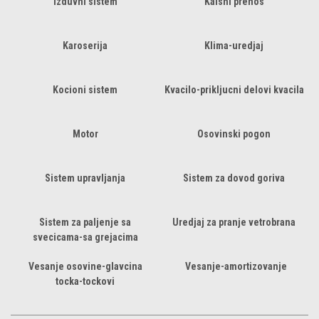
Izduvni sistem
Kaisni prenos
Karoserija
Klima-uredjaj
Kocioni sistem
Kvacilo-prikljucni delovi kvacila
Motor
Osovinski pogon
Sistem upravljanja
Sistem za dovod goriva
Sistem za paljenje sa
Uredjaj za pranje vetrobrana
svecicama-sa grejacima
Vesanje osovine-glavcina
Vesanje-amortizovanje
tocka-tockovi