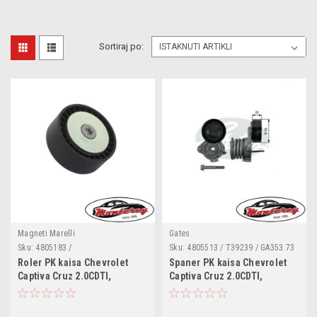
Sortiraj po:
Magneti Marelli
Gates
Sku:
4805183 /
Sku:
4805513 / T39239 / GA353.73
/ VKM 60003 / 534 0353 10 /
Roler PK kaisa Chevrolet
Spaner PK kaisa Chevrolet
APV3091 /
Captiva Cruz 2.0CDTI,
Captiva Cruz 2.0CDTI,
Epica,Lacetti,Nubira
Epica,Lacetti,Nubira
2.0D,OPEL Antara 2.0CDTI
2.0D,OPEL Antara 2.0CDTI