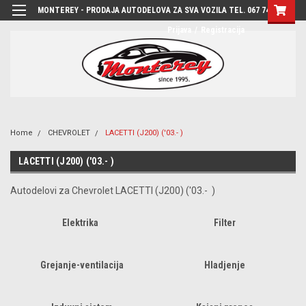
MONTEREY - PRODAJA AUTODELOVA ZA SVA VOZILA TEL. 067 7444-780
Prijava
/
Registracija
Home
CHEVROLET
LACETTI (J200) ('03.- )
LACETTI (J200) ('03.- )
Autodelovi za Chevrolet LACETTI (J200) ('03.- )
Elektrika
Filter
Grejanje-ventilacija
Hladjenje