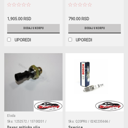
Lacetti '04-,Nubira '97-
Aveo,Kalos,Lacetti,Matiz,Nubir
Lacetti,Nubira
1,905.00 RSD
790.00 RSD
DODAJ U KORPU
DODAJ U KORPU
UPOREDI
UPOREDI
Eloda
Sku:
1252572 / 13700201 /
Sku:
Q20PRU / 0242235666 /
1252557 / 1658279J50 / 6240251 /
FR7DC / FR7D+
Davac pritiska ulja
Svecice