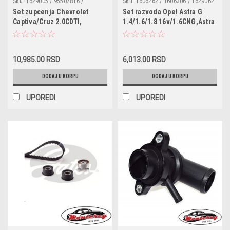
Sku:
1629005 / 95507816 /
Sku:
1606262 / 1606306 / 1629062
K015634XS / VKMA05701 /
/ 1629094 / 93180218 / 93185845 /
Set zupcenja Chevrolet
Set razvoda Opel Astra G
CT1121K1 / KTB976
95516735 / 95518060 / 530044110
Captiva/Cruz 2.0CDTI,
1.4/1.6/1.8 16v/1.6CNG,Astra
/ VKMA05152 / CT975K3 / KTB361
Epica/Lacetti/Nubira
H 1.8,Combo 1.6CNG,Corsa
2.0D,OPEL Antara 2.0CDTI
C/Tigra 1.4/1.8,Meriva
/Signum/Vectra C 1.6 16v/1.8
10,985.00 RSD
6,013.00 RSD
16v,Zafira A 1.6/1.8
16v/1.6CNG,Zafira B
DODAJ U KORPU
DODAJ U KORPU
1.6CNG,SAAB 9-3 1.8i
UPOREDI
UPOREDI