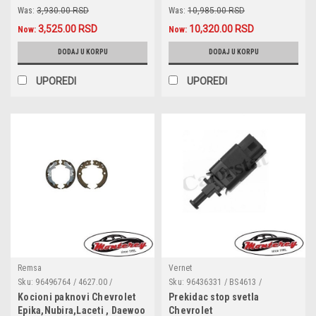
2.0D,OPEL Antara 2.0CDTI
2.0D,OPEL Antara 2.0CDTI
Was:
3,930.00 RSD
Was:
10,985.00 RSD
3,525.00 RSD
10,320.00 RSD
Now:
Now:
DODAJ U KORPU
DODAJ U KORPU
UPOREDI
UPOREDI
Remsa
Vernet
Sku:
96496764 / 4627.00 /
Sku:
96436331 / BS4613 /
91071000 / GS8815 / 362527J /
96440925 / 96552789 / 330807 /
Kocioni paknovi Chevrolet
Prekidac stop svetla
FSB4017 / LS2025 / GF0729 /
6DD 010 966-531 / 7.1251
Epika,Nubira,Laceti , Daewoo
Chevrolet
03.0137-3036.2