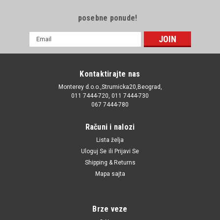
posebne ponude!
E-
mail
Adresa
Kontaktirajte nas
Monterey d.o.o.,Strumicka20,Beograd,
011 7444-720, 011 7444-730
067 7444-780
Računi i nalozi
Lista želja
Uloguj Se
ili
Prijavi Se
Shipping & Returns
Mapa sajta
Brze veze