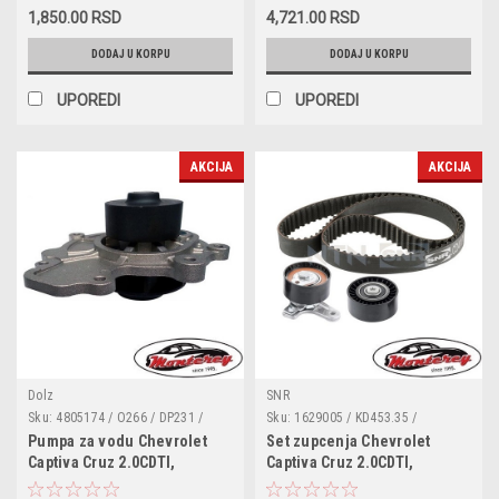
1,850.00 RSD
4,721.00 RSD
DODAJ U KORPU
DODAJ U KORPU
UPOREDI
UPOREDI
AKCIJA
AKCIJA
Dolz
SNR
Sku:
4805174 / O266 / DP231 /
Sku:
1629005 / KD453.35 /
WP6504 / 1 987 949 778 /
95507816 / K015634XS /
Pumpa za vodu Chevrolet
Set zupcenja Chevrolet
ADG09176C / 1214106100 / 40 94
VKMA05701 / CT1121K1 / KTB976
Captiva Cruz 2.0CDTI,
Captiva Cruz 2.0CDTI,
0012 / VKMC05701
Epica,Lacetti,Nubira
Epica,Lacetti,Nubira