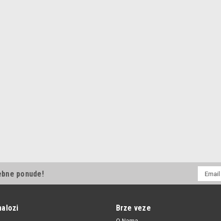
|
Automega
Sku:
8E0412377C / 110070210 
Solja amortizera Audi,Seat
Solja amortizera Audi,Seat Audi A4 '0
1,460.00 RSD
DODAJ U KORPU
UPORE
E-
ebne ponude!
mail
Adresa
nalozi
Brze veze