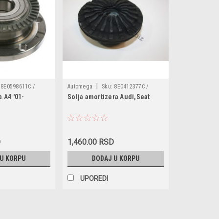
|
8E0598611C /
Automega
Sku:
8E0412377C /
 A4 '01-
Solja amortizera Audi,Seat
1121 / 8E0598611 /
110070210 / 8E0412377
0598611B
D
1,460.00 RSD
 U KORPU
DODAJ U KORPU
UPOREDI