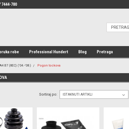
 7444-780
oruka robe
Professional Hundert
Blog
Pretraga
A4 B7 (8EC) ('04.-'08.)
Pogon tockova
OVA
Sortiraj po: