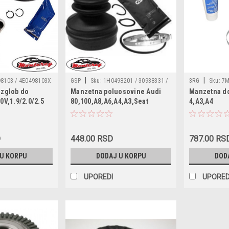
|
|
8103 / 4E0498103X
GSP
Sku:
1H0498201 / 30938331 /
3RG
Sku:
7M
 zglob do
Manzetna poluosovine Audi
Manzetna do
7M3498103HX /
760039 / 1J0498201H / 4B0498201 /
/ MK810160 / 
0V,1.9/2.0/2.5
80,100,A8,A6,A4,A3,Seat
4,A3,A4
9 / 491345 / KAD865
4B0498201SK / 7M3498201D /
1J0498201G / 
eat
Ibiza,Alhambra,Cordoba,VW
45 / 854029216 /
7M3498201H / 893498201A /
8E0498201B / 
Passat,Golf
 / C120509
893498201B
272483 / 27248
3/4,Bora,Beetle,Sharan,Skoda
31256221 / 17
D
448.00 RSD
787.00 RS
Superb,Octavia
 U KORPU
DODAJ U KORPU
DOD
UPOREDI
UPORED