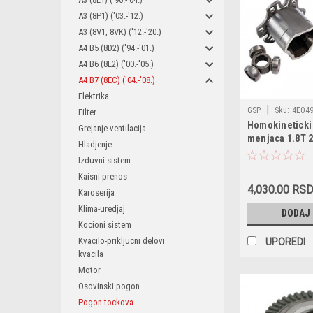
A3 (8P1) ('03.-'12.)
A3 (8V1, 8VK) ('12.-'20.)
A4 B5 (8D2) ('94.-'01.)
A4 B6 (8E2) ('00.-'05.)
A4 B7 (8EC) ('04.-'08.)
Elektrika
|
GSP
Sku:
4E049
Filter
Homokineticki
/ 7M3498103H / 
Grejanje-ventilacija
menjaca 1.8T 2
661044 / VKJA850
Hladjenje
TDI Audi,VW,S
/ G7W037PC / 247
Izduvni sistem
1711A4 / 5147145
Kaisni prenos
4,030.00 RS
Karoserija
Klima-uredjaj
DODAJ
Kocioni sistem
Kvacilo-prikljucni delovi
UPOREDI
kvacila
Motor
Osovinski pogon
Pogon tockova