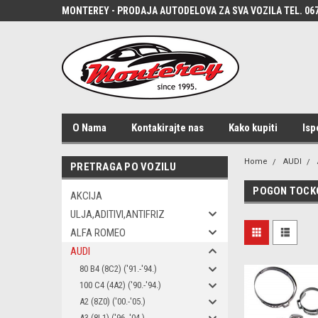
MONTEREY - PRODAJA AUTODELOVA ZA SVA VOZILA TEL. 067
O Nama
Kontakirajte nas
Kako kupiti
Isp
Home
AUDI
PRETRAGA PO VOZILU
POGON TOCK
AKCIJA
ULJA,ADITIVI,ANTIFRIZ
ALFA ROMEO
AUDI
80 B4 (8C2) ('91.-'94.)
100 C4 (4A2) ('90.-'94.)
A2 (8Z0) ('00.-'05.)
A3 (8L1) ('96.-'04.)