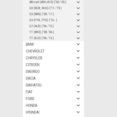
Allroad (4BH,4C5) ('00.-'05.)
Q3 (8UB, 8UG) ('11.-'19.)
Q5 (8RB) ('08.-'17.)
Q5 (FYB, FYG) ('16.- )
Q7 (4LB) ('06.-'15.)
TT (8N3) ('98.-'06.)
TT (8J3) ('06.-'15.)
BMW
CHEVROLET
CHRYSLER
CITROEN
DAEWOO
DACIA
DAIHATSU
FIAT
FORD
HONDA
HYUNDAI