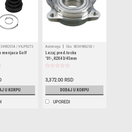
|
3498201A / VKJP8273
Automega
Sku:
8E0498625B /
 menjaca Golf
Lezaj pred.tocka
46307840 / 60802003 /
110084810 / VKBA3536 / 8D0498625C
'01-,82X43/45mm
7M3498201 /
/ 8E0498625A / 8E0498625
1008228 / 272439 /
7 / 274165 / 274337 /
702
D
3,372.00 RSD
AJ U KORPU
DODAJ U KORPU
I
UPOREDI