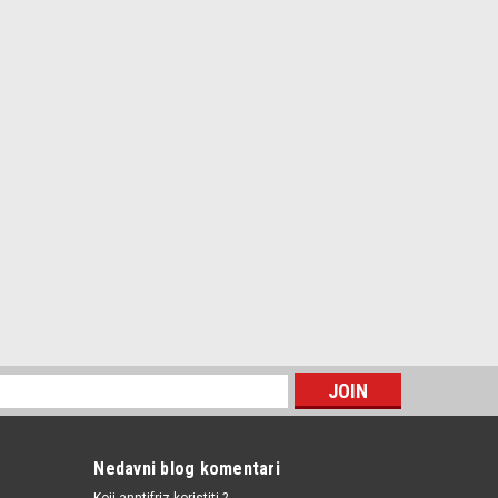
/ 8E0412377
0.-'09.,Seat Exeo '08.-
DI
Nedavni blog komentari