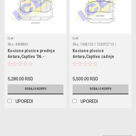
Icer
Icer
Sku:
4808861
Sku:
1605123 / 120072710 /
4817791 / 4819239 / 95459513 /
Kocione plocice prednje
Kocione plocice
96626076
Antara,Captiva '06.-
Antara,Captiva zadnje
5,280.00 RSD
5,500.00 RSD
DODAJ U KORPU
DODAJ U KORPU
UPOREDI
UPOREDI