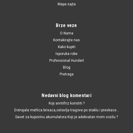
Mapa sajta
Kocione plocice prednje Antara,Captiva '06.-
Kocione plocice prednje Antara
Brze veze
O Nama
5,280.00 RSD
Kontakirajte nas
Kako kupiti
DODAJ U KORPU
Isporuka robe
Professional Hundert
UPOREDI
Blog
Pretraga
Nedavni blog komentari
Koji anntifriz koristiti ?
Dotrajala metlica brisaca,ostavlja tragove po staklu i preskace...
Savet za kupovinu akumulatora.Koji je adekvatan mom vozilu ?