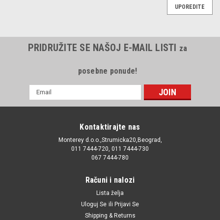
UPOREDITE
PRIDRUŽITE SE NAŠOJ E-MAIL LISTI
za
posebne ponude!
E-
mail
Adresa
Kontaktirajte nas
Monterey d.o.o.,Strumicka20,Beograd,
011 7444-720, 011 7444-730
067 7444-780
Računi i nalozi
Lista želja
Uloguj Se
ili
Prijavi Se
Shipping & Returns
|
Icer
Sku:
4808861