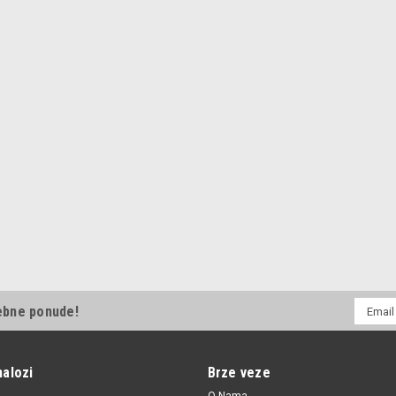
E-
ebne ponude!
mail
Adresa
nalozi
Brze veze