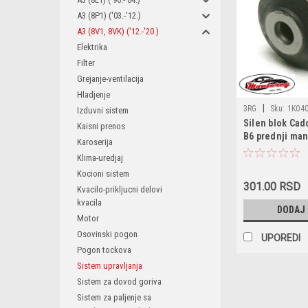
A3 (8P1) ('03.-'12.)
A3 (8V1, 8VK) ('12.-'20.)
Elektrika
Filter
Grejanje-ventilacija
Hladjenje
|
3RG
Sku:
1K040
Izduvni sistem
Silen blok Cad
110051910 / 1K04
Kaisni prenos
B6 prednji man
1K0407182F / 5Q0
Karoserija
5Q0407182A / 1K
Klima-uredjaj
Kocioni sistem
301.00 RSD
Kvacilo-prikljucni delovi
kvacila
DODAJ
Motor
Osovinski pogon
UPOREDI
Pogon tockova
Sistem upravljanja
Sistem za dovod goriva
Sistem za paljenje sa