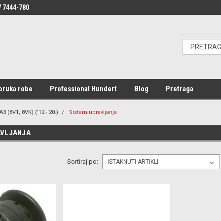
 7444-780
oruka robe
Professional Hundert
Blog
Pretraga
A3 (8V1, 8VK) ('12.-'20.)
Sistem upravljanja
AVLJANJA
Sortiraj po: