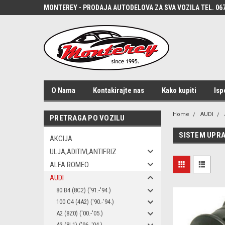
MONTEREY - PRODAJA AUTODELOVA ZA SVA VOZILA TEL. 067
O Nama
Kontakirajte nas
Kako kupiti
Isp
Home
AUDI
PRETRAGA PO VOZILU
SISTEM UPR
AKCIJA
ULJA,ADITIVI,ANTIFRIZ
ALFA ROMEO
AUDI
80 B4 (8C2) ('91.-'94.)
100 C4 (4A2) ('90.-'94.)
A2 (8Z0) ('00.-'05.)
A3 (8L1) ('96.-'04.)