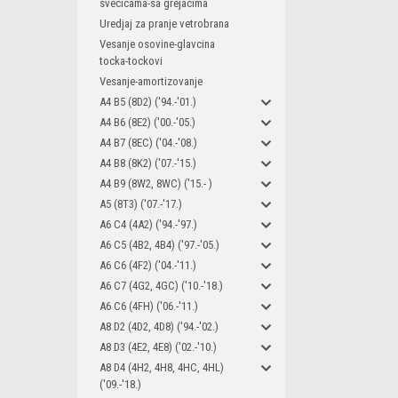
svecicama-sa grejacima
Uredjaj za pranje vetrobrana
Vesanje osovine-glavcina
tocka-tockovi
Vesanje-amortizovanje
A4 B5 (8D2) ('94.-'01.)
A4 B6 (8E2) ('00.-'05.)
A4 B7 (8EC) ('04.-'08.)
A4 B8 (8K2) ('07.-'15.)
A4 B9 (8W2, 8WC) ('15.- )
A5 (8T3) ('07.-'17.)
A6 C4 (4A2) ('94.-'97.)
A6 C5 (4B2, 4B4) ('97.-'05.)
A6 C6 (4F2) ('04.-'11.)
A6 C7 (4G2, 4GC) ('10.-'18.)
A6 C6 (4FH) ('06.-'11.)
A8 D2 (4D2, 4D8) ('94.-'02.)
A8 D3 (4E2, 4E8) ('02.-'10.)
A8 D4 (4H2, 4H8, 4HC, 4HL)
('09.-'18.)