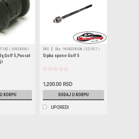
|
7182 / 30924390 /
3RG
Sku:
1K0423810A / G21017 /
dy,Golf 5,Passat
Sipka spone Golf 5
07182A /
110078210
ji
407182 /
D407182
1,200.00 RSD
 U KORPU
DODAJ U KORPU
UPOREDI