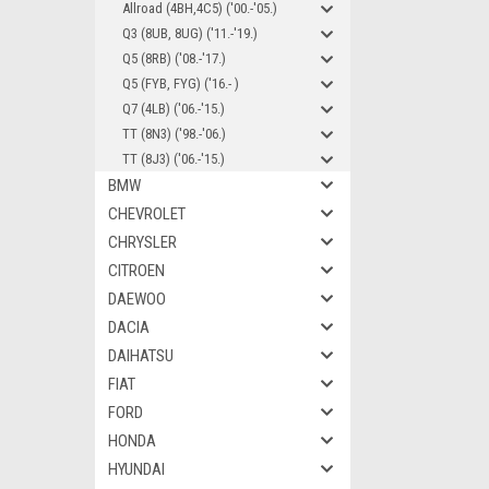
Allroad (4BH,4C5) ('00.-'05.)
Q3 (8UB, 8UG) ('11.-'19.)
Q5 (8RB) ('08.-'17.)
Q5 (FYB, FYG) ('16.- )
Q7 (4LB) ('06.-'15.)
TT (8N3) ('98.-'06.)
TT (8J3) ('06.-'15.)
BMW
CHEVROLET
CHRYSLER
CITROEN
DAEWOO
DACIA
DAIHATSU
FIAT
FORD
HONDA
HYUNDAI