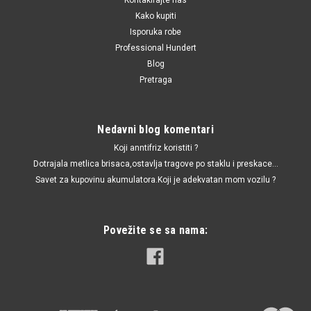
Kako kupiti
Isporuka robe
Professional Hundert
Blog
Pretraga
Nedavni blog komentari
Koji anntifriz koristiti ?
Dotrajala metlica brisaca,ostavlja tragove po staklu i preskace...
Savet za kupovinu akumulatora.Koji je adekvatan mom vozilu ?
Povežite se sa nama: