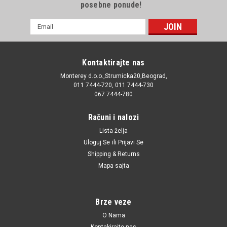
posebne ponude!
E-
mail
Adresa
Kontaktirajte nas
Monterey d.o.o.,Strumicka20,Beograd,
011 7444-720, 011 7444-730
067 7444-780
Računi i nalozi
Lista želja
Uloguj Se
ili
Prijavi Se
Shipping & Returns
Mapa sajta
Brze veze
O Nama
Kontakirajte nas