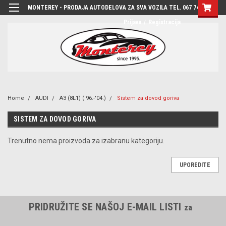
MONTEREY - PRODAJA AUTODELOVA ZA SVA VOZILA TEL. 067 7444-780
Prijava
/
Registracija
Home
AUDI
A3 (8L1) ('96.-'04.)
Sistem za dovod goriva
SISTEM ZA DOVOD GORIVA
Trenutno nema proizvoda za izabranu kategoriju.
UPOREDITE
PRIDRUŽITE SE NAŠOJ E-MAIL LISTI
za