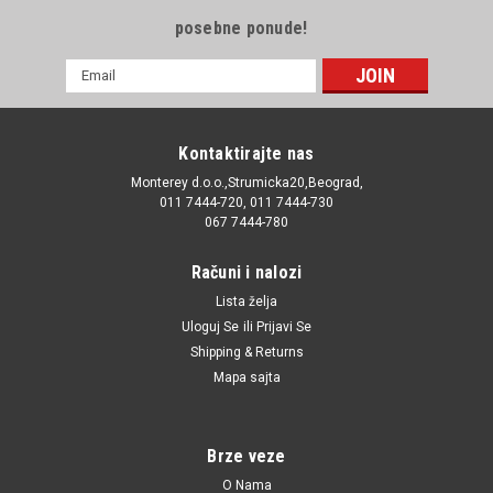
posebne ponude!
E-
mail
Adresa
Kontaktirajte nas
Monterey d.o.o.,Strumicka20,Beograd,
011 7444-720, 011 7444-730
067 7444-780
Računi i nalozi
Lista želja
Uloguj Se
ili
Prijavi Se
Shipping & Returns
Mapa sajta
Brze veze
O Nama