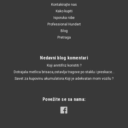
Kontakirajte nas
Kako kupiti
Isporuka robe
Professional Hundert
Blog
Pretraga
Nedavni blog komentari
Koji anntifriz koristiti ?
Dotrajala metlica brisaca,ostavlja tragove po staklu i preskace...
Savet za kupovinu akumulatora.Koji je adekvatan mom vozilu ?
Povežite se sa nama: