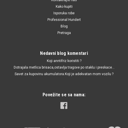
Kako kupiti
Isporuka robe
Professional Hundert
Blog
Pretraga
Nedavni blog komentari
Koji anntifriz koristiti ?
Dotrajala metlica brisaca,ostavlja tragove po staklu i preskace...
Savet za kupovinu akumulatora.Koji je adekvatan mom vozilu ?
Povežite se sa nama: