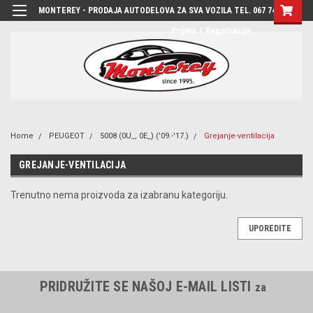
MONTEREY - PRODAJA AUTODELOVA ZA SVA VOZILA TEL. 067 7444-780
Prijava
/
Registracija
Home
PEUGEOT
5008 (0U_, 0E_) ('09.-'17.)
Grejanje-ventilacija
GREJANJE-VENTILACIJA
Trenutno nema proizvoda za izabranu kategoriju.
UPOREDITE
PRIDRUŽITE SE NAŠOJ E-MAIL LISTI
za