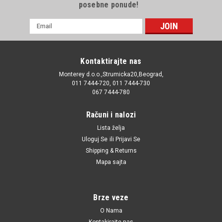
posebne ponude!
E-
mail
Adresa
Kontaktirajte nas
Monterey d.o.o.,Strumicka20,Beograd,
011 7444-720, 011 7444-730
067 7444-780
Računi i nalozi
Lista želja
Uloguj Se
ili
Prijavi Se
Shipping & Returns
Mapa sajta
Brze veze
O Nama
Kontakirajte nas