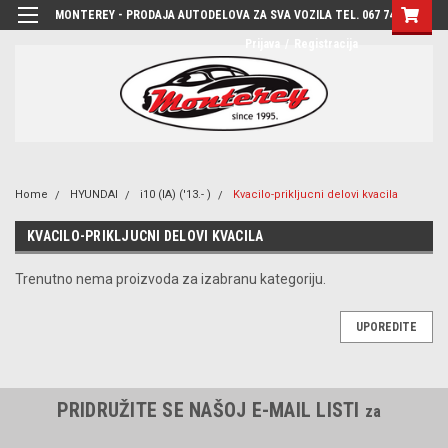
MONTEREY - PRODAJA AUTODELOVA ZA SVA VOZILA TEL. 067 7444-780
Prijava
/
Registracija
Home
HYUNDAI
i10 (IA) ('13.- )
Kvacilo-prikljucni delovi kvacila
KVACILO-PRIKLJUCNI DELOVI KVACILA
Trenutno nema proizvoda za izabranu kategoriju.
UPOREDITE
PRIDRUŽITE SE NAŠOJ E-MAIL LISTI
za