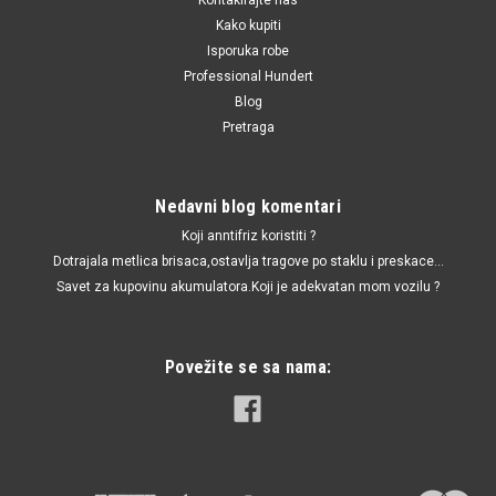
Kako kupiti
Isporuka robe
Professional Hundert
Blog
Pretraga
Nedavni blog komentari
Koji anntifriz koristiti ?
Dotrajala metlica brisaca,ostavlja tragove po staklu i preskace...
Savet za kupovinu akumulatora.Koji je adekvatan mom vozilu ?
Povežite se sa nama: