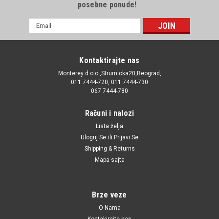
posebne ponude!
E-
mail
Adresa
Kontaktirajte nas
Monterey d.o.o.,Strumicka20,Beograd,
011 7444-720, 011 7444-730
067 7444-780
Računi i nalozi
Lista želja
Uloguj Se
ili
Prijavi Se
Shipping & Returns
Mapa sajta
Brze veze
O Nama
Kontakirajte nas