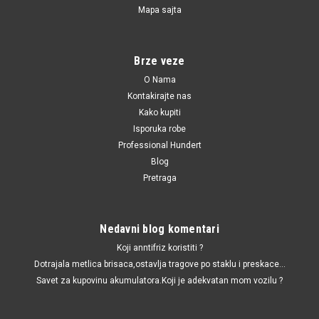
Mapa sajta
DG178 / LP089 / 3148600001 / 500648
Grejac 2.0/3.0/3.5 d BMW 3 E46/E90,1 E87,5
E60
Brze veze
Grejac 2.0/3.0/3.5 d BMW 3 E46/E90,1 E87,5 E60,BMW E46
O Nama
318/320/330 d,E87 118/120 d,E90 325/330 d,E60
Kontakirajte nas
520/525/530/535 d
Kako kupiti
Isporuka robe
Professional Hundert
1,140.00 RSD
Blog
Pretraga
DODAJ U KORPU
UPOREDI
Nedavni blog komentari
Koji anntifriz koristiti ?
Dotrajala metlica brisaca,ostavlja tragove po staklu i preskace...
Savet za kupovinu akumulatora.Koji je adekvatan mom vozilu ?