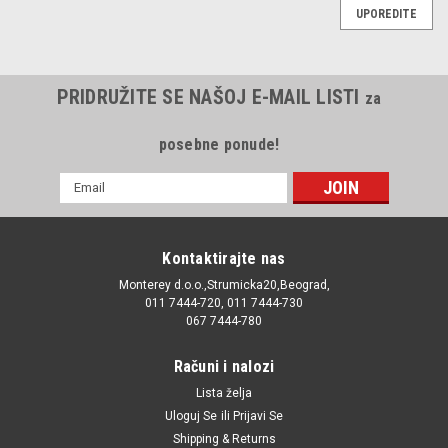
UPOREDITE
PRIDRUŽITE SE NAŠOJ E-MAIL LISTI
za
posebne ponude!
E-
mail
Adresa
Kontaktirajte nas
Monterey d.o.o.,Strumicka20,Beograd,
011 7444-720, 011 7444-730
067 7444-780
Računi i nalozi
Lista želja
Uloguj Se
ili
Prijavi Se
Shipping & Returns
|
Swag
Sku:
12237786869 / 20924094 / 0250402002 / CH701 / HDS415 /