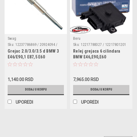
Swag
Beru
Sku:
12237786869 / 20924094 /
Sku:
12217788327 / 12217801201
0250402002 / CH701 / HDS415 /
/ GSE102 / 132197 / CCU102 /
Grejac 2.0/3.0/3.5 d BMW 3
Relej grejaca 6 cilindara
DG178 / LP089 / 3148600001 /
661302 / H7285683 / 7788327 /
E46/E90,1 E87,5 E60
BMW E46,E90,E60
500648
7801201 / 661302 / 285683 /
7285683 / WG1146060
1,140.00 RSD
7,965.00 RSD
DODAJ U KORPU
DODAJ U KORPU
UPOREDI
UPOREDI