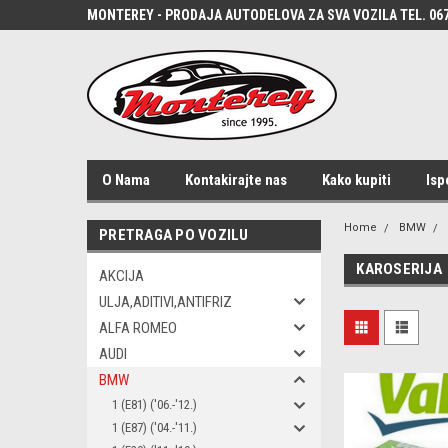
MONTEREY - PRODAJA AUTODELOVA ZA SVA VOZILA TEL. 067
O Nama
Kontakirajte nas
Kako kupiti
Isp
Home
BMW
PRETRAGA PO VOZILU
KAROSERIJA
AKCIJA
ULJA,ADITIVI,ANTIFRIZ
ALFA ROMEO
AUDI
BMW
1 (E81) ('06.-'12.)
1 (E87) ('04.-'11.)