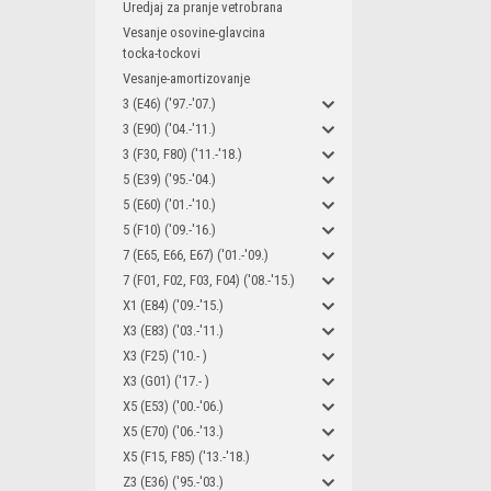
Uredjaj za pranje vetrobrana
Vesanje osovine-glavcina
tocka-tockovi
Vesanje-amortizovanje
3 (E46) ('97.-'07.)
3 (E90) ('04.-'11.)
3 (F30, F80) ('11.-'18.)
5 (E39) ('95.-'04.)
5 (E60) ('01.-'10.)
5 (F10) ('09.-'16.)
7 (E65, E66, E67) ('01.-'09.)
7 (F01, F02, F03, F04) ('08.-'15.)
X1 (E84) ('09.-'15.)
X3 (E83) ('03.-'11.)
X3 (F25) ('10.- )
X3 (G01) ('17.- )
X5 (E53) ('00.-'06.)
X5 (E70) ('06.-'13.)
X5 (F15, F85) ('13.-'18.)
Z3 (E36) ('95.-'03.)