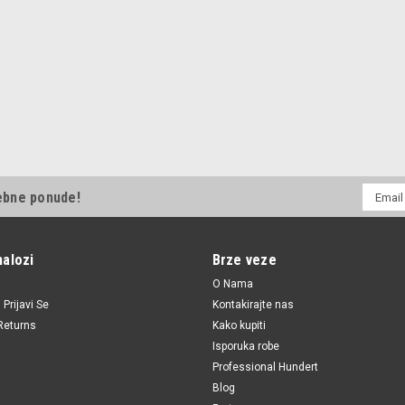
E-
ebne ponude!
mail
Adresa
nalozi
Brze veze
O Nama
i
Prijavi Se
Kontakirajte nas
Returns
Kako kupiti
Isporuka robe
Professional Hundert
Blog