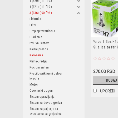
1 (F20) ('11.-'19.)
1 (F21) ('11.-'19.)
3 (E36) ('90.-'98.)
Elektrika
Filter
Grejanje-ventilacija
Hladjenje
|
Valeo
Sku:
H7 
Izduvni sistem
Sijalica za fa
/ 14145090 / N10
Kaisni prenos
/ N10320103 / N1
Karoserija
63120026294 / 63
Klima-uredjaj
63128361289 / 63
Kocioni sistem
63210309671 / 63
270.00 RSD
Kvacilo-prikljucni delovi
63216926910 / 63
kvacila
DODAJ
63217160780
Motor
Osovinski pogon
UPOREDI
Sistem upravljanja
Sistem za dovod goriva
Sistem za paljenje sa
svecicama-sa grejacima