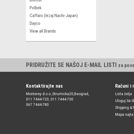
Bremsi
Polbek
Caffaro (lezaj Nachi-Japan)
Dayco
View all Brands
PRIDRUŽITE SE NAŠOJ E-MAIL LISTI
za pos
Kontaktirajte nas
Računi i 
Monterey d.o.o.,Strumicka20,Beograd,
Lista želja
011 7444-720, 011 7444-730
Uloguj Se
il
067 7444-780
Shipping & 
Mapa sajta