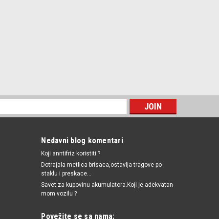
Nedavni blog komentari
Koji anntifriz koristiti ?
Dotrajala metlica brisaca,ostavlja tragove po
staklu i preskace...
Savet za kupovinu akumulatora.Koji je adekvatan
mom vozilu ?
Povežite se sa nama: