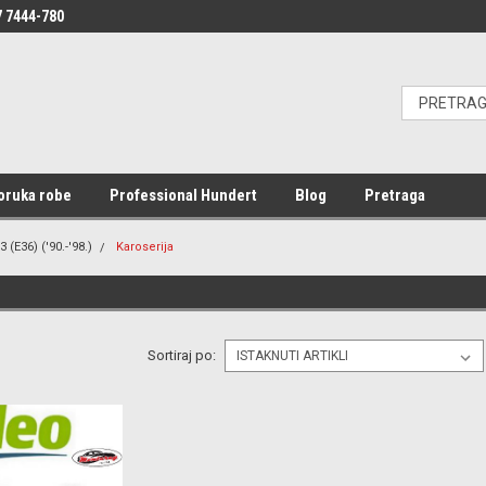
 7444-780
oruka robe
Professional Hundert
Blog
Pretraga
3 (E36) ('90.-'98.)
Karoserija
Sortiraj po: