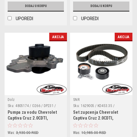
DODAJ U KORPU
DODAJ U KORPU
UPOREDI
UPOREDI
AKCIJA
AKCIJA
Dolz
SNR
Sku:
4805174 / O266 / DP231 /
Sku:
1629005 / KD453.35 /
WP6504 / 1 987 949 778 /
95507816 / K015634XS /
Pumpa za vodu Chevrolet
Set zupcenja Chevrolet
ADG09176C / 1214106100 / 40 94
VKMA05701 / CT1121K1 / KTB976
Captiva Cruz 2.0CDTI,
Captiva Cruz 2.0CDTI,
0012 / VKMC05701
Epica,Lacetti,Nubira
Epica,Lacetti,Nubira
2.0D,OPEL Antara 2.0CDTI
2.0D,OPEL Antara 2.0CDTI
Was:
3,930.00 RSD
Was:
10,985.00 RSD