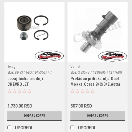
Swag
Vernet
Sku:
89 93 1690 / 94535247 /
Sku:
OS3573 / 1238696 / 1247680
94535247 S1 / 94535249 /
/ 1252555 / 1252573 / 55354325 /
Lezaj tocka prednji
Prekidac pritiska ulja Opel
94535249 S1 / 94536117 /
55581588 / 90534902 / 93190643 /
CHEVROLET
Mokka,Corsa B/C/D/E,Astra
94536117 S1 / 01225 / 0197205 /
96802844 / 55571684 / 0910018 /
Aveo/Kalos;DAEWOO
G/H/J,Adam,Zafira B,Meriva
050211B / 050328B / 101118 /
0910070 / 1012520555 /
Lanos/Kalos
A/B,Insignia,Zafira Tourer
110200810 / 1401753611 /
1012520573 / 12436 / 12439 /
14100190 / 18900091055 / 200015
1293500709 / 1445 / 1734443 /
C,Agila A,Tigra
/ 25010663 / 26253 / 26543 /
17665 / 1800141 / 1800183 /
1,730.00 RSD
507.00 RSD
TwinTop,Vectra
29146500003 / 304466
330366
C,Signum,Chevrolet
DODAJ U KORPU
DODAJ U KORPU
Orlando,Cruze,Aveo,Alfa
159,Fiat Stilo,Saab 9-5
UPOREDI
UPOREDI