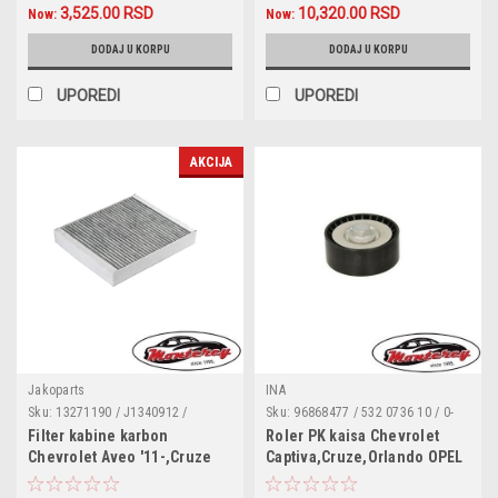
3,525.00 RSD
10,320.00 RSD
Now:
Now:
DODAJ U KORPU
DODAJ U KORPU
UPOREDI
UPOREDI
AKCIJA
Jakoparts
INA
Sku:
13271190 / J1340912 /
Sku:
96868477 / 532 0736 10 / 0-
1808246 /1808524 / 52425938 /
N2420 / 59007 / VKM 35352 / DIP-
Filter kabine karbon
Roler PK kaisa Chevrolet
1808246 / PB1186 / CU2442 /
1010
Chevrolet Aveo '11-,Cruze
Captiva,Cruze,Orlando OPEL
180045710 / 3018080246
'09-,Orlando '11-,Spark M300
Antara dizel 2.0-2.2
/1987432004 / K1223 / LA472 /