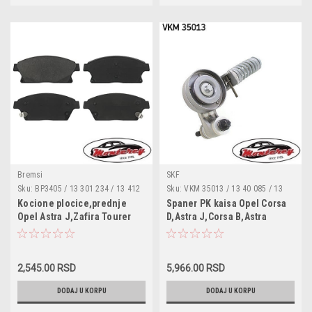
Bremsi
SKF
Sku:
BP3405 / 13 301 234 / 13 412
Sku:
VKM 35013 / 13 40 085 / 13
810 / 16 05 135 / 16 05 178 / 22
40 267 / 13 40 550 / 13 40 551 /
Kocione plocice,prednje
Spaner PK kaisa Opel Corsa
799 077 / 22 799 078 / 5 42 115 /
25195388 / 55352021 / 55565236 /
Opel Astra J,Zafira Tourer
D,Astra J,Corsa B,Astra
2227 9077 / 0986494434 /
63 40 553 / 90531965 / 90531986 /
C,Mokka,Chevrolet
G,Astra H,Meriva
13046072632 / 13301234 /
1340085 / 1340267 / 1340550 /
Orlando,Cruze
B,Insignia,Zafira Tourer
13412810 / 143102 / 1501223646 /
1340551 / 21094 / 531058830 /
1605135 / 1605178 / 181939 /
533008530 / 55345 / 6340553 /
C,Agila A,Corsa C,Corsa
181939066 / 20928 / 22279077 /
66345 / APV2247 / DTP1014
2,545.00 RSD
5,966.00 RSD
E,Adam,Mokka,Meriva
223646
A,Tigra TwinTop,Suzuki
DODAJ U KORPU
DODAJ U KORPU
Wagon R,Chevrolet
Aveo,Cruze,Orlando