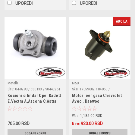
UPOREDI
UPOREDI
AKCIJA
Metelli
M&D
Sku:
04-0298 / 550133 / 90443261
Sku:
17059602 / 84060 /
/ 90374076 / 90235422 / 550144 /
ADG074210 / ICD00120 / 556073 /
Kocioni cilindar Opel Kadett
Motor leer gasa Chevrolet
550141 / 96574718 / 95975171 /
V51-77-0001 /
E,Vectra A,Ascona C,Astra
Aveo , Daewoo
03321963113 / 040298 / 06794 /
F,Corsa B,Corsa C,Tigra
Kalos,Lanos,Nubira
0986475143 / 0986475939 /
A,Vectra B,Chevrolet
101298 / 1340803629 /
Was:
1,185.00 RSD
1340803646 / 210287 / 212171B /
Aveo,Kalos,Spark,Daewoo
214550B / 2269 / 24321917513 /
705.00 RSD
920.00 RSD
Espero,Lanos,Kalos
Now:
24321917673
DODAJ U KORPU
DODAJ U KORPU