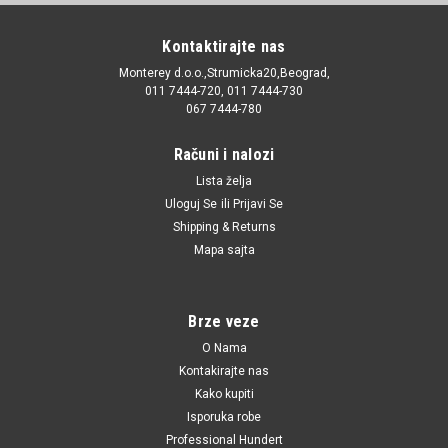
Adresa
Kontaktirajte nas
Monterey d.o.o.,Strumicka20,Beograd,
011 7444-720, 011 7444-730
067 7444-780
Računi i nalozi
Lista želja
Uloguj Se
ili
Prijavi Se
Shipping & Returns
Mapa sajta
Brze veze
O Nama
Kontakirajte nas
Kako kupiti
Isporuka robe
Professional Hundert