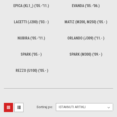
EPICA (KL1_) ('05.-'11.)
EVANDA ('05.-'06.)
LACETTI (J200) ('03.- )
MATIZ (M200, M250) ('05.- )
NUBIRA ('05.-'11.)
ORLANDO (J309) ('11.- )
SPARK ('05.- )
SPARK (M300) ('09.- )
REZZO (U100) ('05.- )
Sortiraj po: