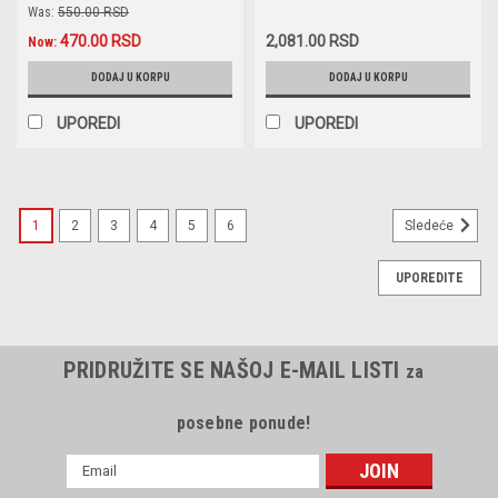
'10-,Trax '12-,Opel Astra J
50014455 / WP9356
Was:
550.00 RSD
'09-,Cascada '10-,Insignia
470.00 RSD
2,081.00 RSD
'08-,Meriva B '10-,Mokka
Now:
'12-,Zafira Tourer C '11-,Saab
DODAJ U KORPU
DODAJ U KORPU
95 '10-
UPOREDI
UPOREDI
1
2
3
4
5
6
Sledeće
UPOREDITE
PRIDRUŽITE SE NAŠOJ E-MAIL LISTI
za
posebne ponude!
E-
mail