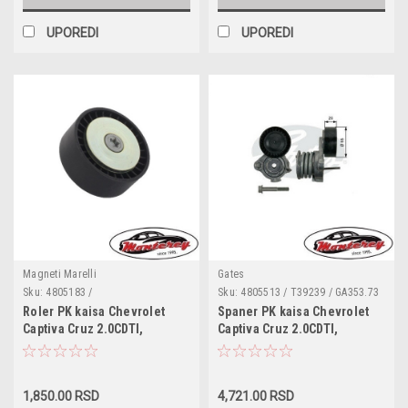
UPOREDI
UPOREDI
Magneti Marelli
Gates
Sku:
4805183 /
Sku:
4805513 / T39239 / GA353.73
/ VKM 60003 / 534 0353 10 /
Roler PK kaisa Chevrolet
Spaner PK kaisa Chevrolet
APV3091 /
Captiva Cruz 2.0CDTI,
Captiva Cruz 2.0CDTI,
Epica,Lacetti,Nubira
Epica,Lacetti,Nubira
2.0D,OPEL Antara 2.0CDTI
2.0D,OPEL Antara 2.0CDTI
1,850.00 RSD
4,721.00 RSD