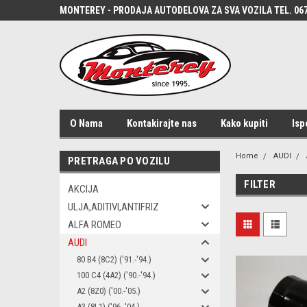
MONTEREY - PRODAJA AUTODELOVA ZA SVA VOZILA TEL. 067
O Nama
Kontakirajte nas
Kako kupiti
Isp
Home
AUDI
PRETRAGA PO VOZILU
FILTER
AKCIJA
ULJA,ADITIVI,ANTIFRIZ
ALFA ROMEO
AUDI
80 B4 (8C2) ('91.-'94.)
100 C4 (4A2) ('90.-'94.)
A2 (8Z0) ('00.-'05.)
A3 (8L1) ('96.-'04.)