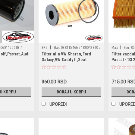
|
|
068115561B /
3RG
Sku:
038115466 / 180042810 /
Max
Sku:
05
Golf,Passat,Audi
Filter ulja VW Sharan,Ford
Filter vazd
2 2540
95782 / 1100696 / 074115562
E380L / WA653
Galaxy,VW Caddy II,Seat
Passat -'03 
MA1122 / B2A0
Inca,Audi A3,Skoda Octavia,VW
059133843
Golf 4 1.9TDI
360.00 RSD
715.00 RS
 U KORPU
DODAJ U KORPU
DOD
UPOREDI
UPORED