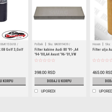
|
|
06A115561B /
Polbek
Sku:
8A0819439 /
Hexen
Sku:
2.0B Golf 3,Golf
Filter kabine Audi 80 '91-,A4
Filter ulja 
103314 /
8A0819439A / 893091400A /
038115466 / 3
'94-'00,A4 Avant '96-'01,VW
115561 /
893091700 / 893819439 / PB1056 /
1457429619 / 
Passat '93-'00
CU3955 / 180049110 /
XM216744AA / 
3081904398A0A / 1987432017 /
ECO008 / OX14
CCF0209 / NC2000 / K1004 / LA24 /
WL7008 / 3011
398.00 RSD
465.00 RS
LA45 / 50013700 / WP6808
 U KORPU
DODAJ U KORPU
DOD
UPOREDI
UPORED