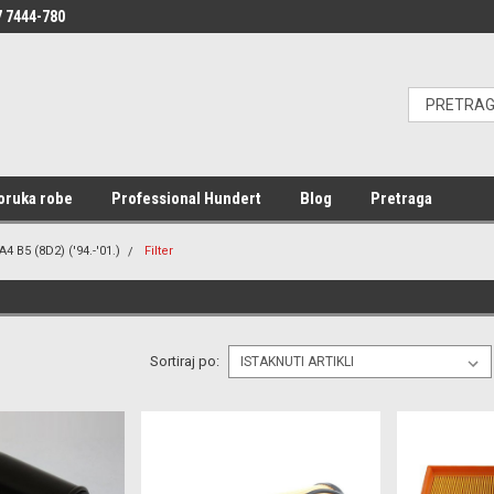
 7444-780
oruka robe
Professional Hundert
Blog
Pretraga
A4 B5 (8D2) ('94.-'01.)
Filter
Sortiraj po: