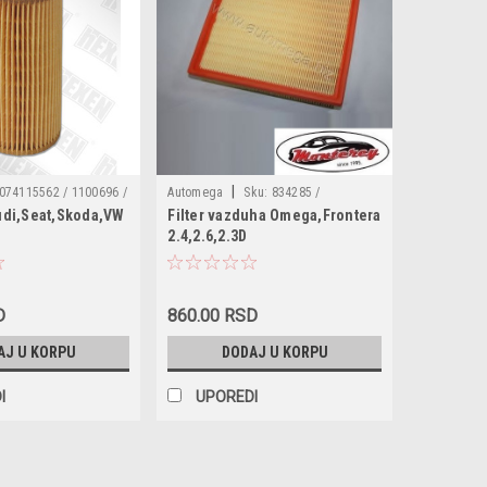
|
074115562 / 1100696 /
Automega
Sku:
834285 /
Audi,Seat,Skoda,VW
Filter vazduha Omega,Frontera
01150562074 /
180018510 / 13721736675 /
2.4,2.6,2.3D
038115466 / 1100696 /
13721747280 / 058133843 / 25062055
ML030 / OE640/1 / FO-
3D / HU726/2x /
50562074 / OC3021
D
860.00 RSD
AJ U KORPU
DODAJ U KORPU
I
UPOREDI