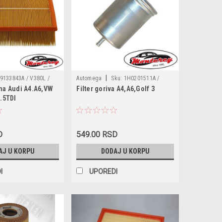
|
9133843A / V380L /
Automega
Sku:
1H0201511A /
uha Audi A4.A6,VW
Filter goriva A4,A6,Golf 3
6 / 1457433772 /
180013610 / 0450905030 / 1485678 /
2.5TDI
11PR / 50013441 /
7212351 / 7711130026 / 1H0201511 /
251201511A / 251201511H /
SE021104653A / 156713 / 156778
D
549.00 RSD
AJ U KORPU
DODAJ U KORPU
I
UPOREDI