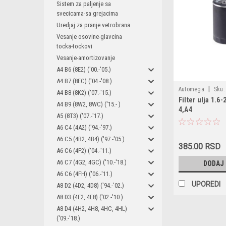
Sistem za paljenje sa
svecicama-sa grejacima
Uredjaj za pranje vetrobrana
Vesanje osovine-glavcina
tocka-tockovi
Vesanje-amortizovanje
A4 B6 (8E2) ('00.-'05.)
A4 B7 (8EC) ('04.-'08.)
|
Automega
Sku:
A4 B8 (8K2) ('07.-'15.)
Filter ulja 1.6-
180040310 / 0451
A4 B9 (8W2, 8WC) ('15.- )
4,A4
034115561A / 06A
A5 (8T3) ('07.-'17.)
1JM115561BZ
A6 C4 (4A2) ('94.-'97.)
A6 C5 (4B2, 4B4) ('97.-'05.)
385.00 RSD
A6 C6 (4F2) ('04.-'11.)
A6 C7 (4G2, 4GC) ('10.-'18.)
DODAJ
A6 C6 (4FH) ('06.-'11.)
UPOREDI
A8 D2 (4D2, 4D8) ('94.-'02.)
A8 D3 (4E2, 4E8) ('02.-'10.)
A8 D4 (4H2, 4H8, 4HC, 4HL)
('09.-'18.)