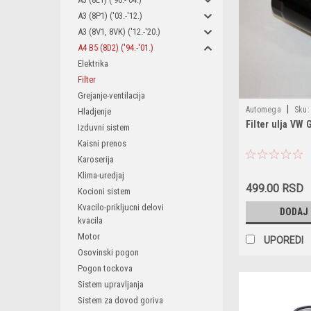
A3 (8P1) ('03.-'12.)
A3 (8V1, 8VK) ('12.-'20.)
A4 B5 (8D2) ('94.-'01.)
Elektrika
Filter
Grejanje-ventilacija
|
Automega
Sku:
Hladjenje
Filter ulja VW 
180043110 / 30 9
Izduvni sistem
Kaisni prenos
Karoserija
Klima-uredjaj
499.00 RSD
Kocioni sistem
Kvacilo-prikljucni delovi
DODAJ
kvacila
Motor
UPOREDI
Osovinski pogon
Pogon tockova
Sistem upravljanja
Sistem za dovod goriva