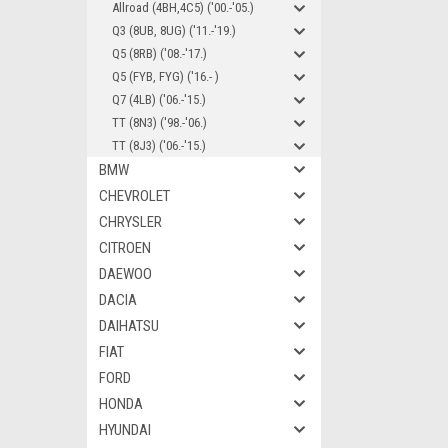
Allroad (4BH,4C5) ('00.-'05.)
Q3 (8UB, 8UG) ('11.-'19.)
Q5 (8RB) ('08.-'17.)
Q5 (FYB, FYG) ('16.- )
Q7 (4LB) ('06.-'15.)
TT (8N3) ('98.-'06.)
TT (8J3) ('06.-'15.)
BMW
CHEVROLET
CHRYSLER
CITROEN
DAEWOO
DACIA
DAIHATSU
FIAT
FORD
HONDA
HYUNDAI