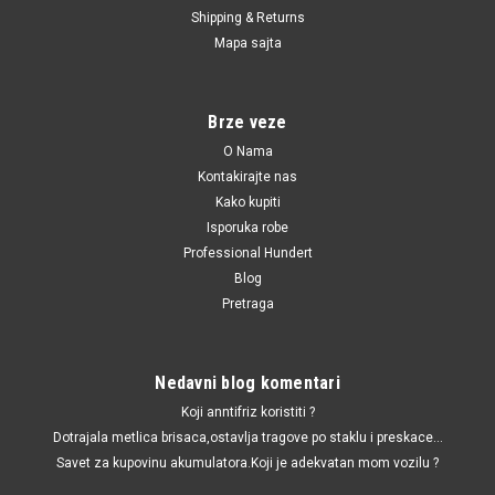
Shipping & Returns
|
Bremsi
Sku:
1J0698151 / 1J0698151A / 1J0698151B / 1J0698151H /
Mapa sajta
1J0698151J / 1JE698151B / 5C0698151 / 6C0698151 / 6Q0698151 /
6R0698151A / 1J0698151C / BP2835 / 13046071112 / 0986424364 /
ADV184202 / 571985CH / ADB0737 / LP1436 / FDB1094 / BL1614A1 /
PA0044AF /
Brze veze
Kocione plocice prednje Audi,Seat,Skoda,VW
O Nama
1.2TFSI,1.4/1.6/1.9/2.0 TDI,1.4TFSI,1.8
Kontakirajte nas
Kako kupiti
Kocione plocice prednje Audi,Seat,Skoda,VW
Isporuka robe
1.2TFSI,1.4/1.6/1.9/2.0 TDI,1.4TFSI,1.8
Professional Hundert
Blog
Pretraga
1,725.00 RSD
DODAJ U KORPU
Nedavni blog komentari
UPOREDI
Koji anntifriz koristiti ?
Dotrajala metlica brisaca,ostavlja tragove po staklu i preskace...
Savet za kupovinu akumulatora.Koji je adekvatan mom vozilu ?