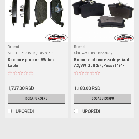
Bremsi
Bremsi
Sku:
1J0698151B / BP2835 /
Sku:
4251.08 / BP2807 /
1J0698151H / 1J0698151C /
1A0698451E / 1H0615415 /
Kocione plocice VW bez
Kocione plocice zadnje Audi
1J0698151J / 6Q0698151 /
8E0698451D / 8E0698451E /
kabla
A3,VW Golf3/4,Passat '94-
1S0698151 / 1S0698151B /
8E0698451 / 4250.56 /
6R0698151A
6025375650 / 7701206343 /
7701206784 / 7701207484 /
1H0698451C / 1H0698451E /
1H0698451F / 191615415A /
1,737.00 RSD
1,180.00 RSD
191698451A / 191698451B
DODAJ U KORPU
DODAJ U KORPU
UPOREDI
UPOREDI