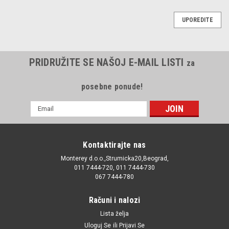
UPOREDITE
PRIDRUŽITE SE NAŠOJ E-MAIL LISTI
za
posebne ponude!
E-
mail
Adresa
Kontaktirajte nas
Monterey d.o.o.,Strumicka20,Beograd,
011 7444-720, 011 7444-730
067 7444-780
Računi i nalozi
Lista želja
Uloguj Se
ili
Prijavi Se