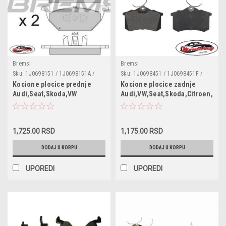
Bremsi
Bremsi
Sku:
1J0698151 / 1J0698151A /
Sku:
1J0698451 / 1J0698451F /
1J0698151B / 1J0698151H /
1J0698451J / 1J0698451P /
Kocione plocice prednje
Kocione plocice zadnje
1J0698151J / 1JE698151B /
JZW698451A / 1J0698451M /
Audi,Seat,Skoda,VW
Audi,VW,Seat,Skoda,Citroen,Pez
5C0698151 / 6C0698151 /
1J0698451S / 1J0698451B /
1.2TFSI,1.4/1.6/1.9/2.0
6Q0698151 / 6R0698151A /
1J0698451D / 1J0 698451E /
TDI,1.4TFSI,1.8
1J0698151C / BP2835 /
1J0698451N / 1J0698451R /
13046071112 / 0986424364 /
1JD698451 / BP2806 /
ADV184202 / 571985CH / ADB0737
13046028942 / 0986461769 /
1,725.00 RSD
1,175.00 RSD
/ LP1436 / FDB1094 / BL1614A1 /
30916344 / ADV184206 / FDB1788
PA0044AF /
/ LP565 / 57190
DODAJ U KORPU
DODAJ U KORPU
UPOREDI
UPOREDI