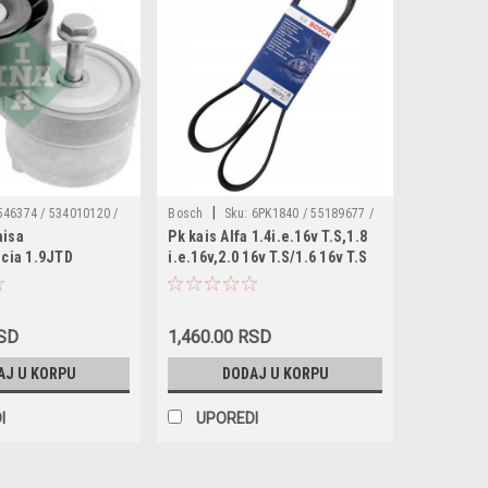
|
546374 / 534010120 /
Bosch
Sku:
6PK1840 / 55189677 /
aisa
Pk kais Alfa 1.4i.e.16v T.S,1.8
747798 /
60666950 / 60813757 / 60815189 /
ncia 1.9JTD
i.e.16v,2.0 16v T.S/1.6 16v T.S
 / 534010120 /
71719394 / 71734476 / 71753670 /
Fiat 1.4,1.4 12v,1.8 16v,1.8,Opel
V1077 / T0208 / LA0131
71753874 / 11287790450 / 46474062
2.0CDTI,Ford 2.0TDCi,Lancia
A1134 / VKM32027 /
/ 46749665 / 1340025 / 1987947984 /
1.4 12v,Mazda 1.3
4927 /
20928983 / J1061840 / DMV4550 /
RSD
1,460.00 RSD
0500061840 / QBR61842 / AD06R1842
AJ U KORPU
DODAJ U KORPU
/ DV6PK1840 / 1418102100
I
UPOREDI