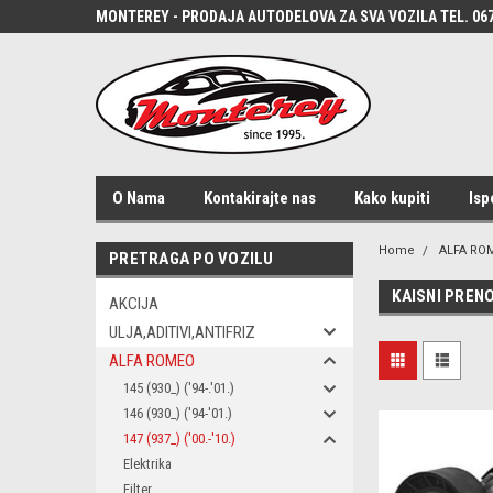
MONTEREY - PRODAJA AUTODELOVA ZA SVA VOZILA TEL. 067
O Nama
Kontakirajte nas
Kako kupiti
Isp
Home
ALFA RO
PRETRAGA PO VOZILU
KAISNI PREN
AKCIJA
ULJA,ADITIVI,ANTIFRIZ
ALFA ROMEO
145 (930_) ('94-.'01.)
146 (930_) ('94-'01.)
147 (937_) ('00.-'10.)
Elektrika
Filter