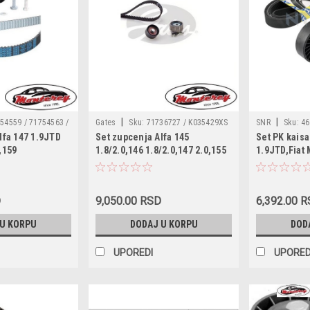
|
|
54559 / 71754563 /
Gates
Sku:
71736727 / K035429XS
SNR
Sku:
46
lfa 147 1.9JTD
Set zupcenja Alfa 145
Set PK kaisa
 / VKMA02193 /
/ VKMA02177 / CT877K1 / KTB329
55189677 / KA8
,159
1.8/2.0,146 1.8/2.0,147 2.0,155
1.9JTD,Fiat 
56210
LAK0101 / KHV
TDM,Brera
1.7/2.0,156 1.8/2.0,166 2.0,GTV
etta 2.0JTDM,GT
1.8/2.0 16v,Spider 1.8/2.0
2.0JTDM,Fiat
16v,Fiat Coupe 1.8 16v,Lancia
D
9,050.00 RSD
6,392.00 
 II
Dedra 1.8 16v
a 1.9D,Doblo
 U KORPU
DODAJ U KORPU
DOD
0D,Fremont
.0D,Stilo
UPOREDI
UPORED
egade 2.0CRD,Op