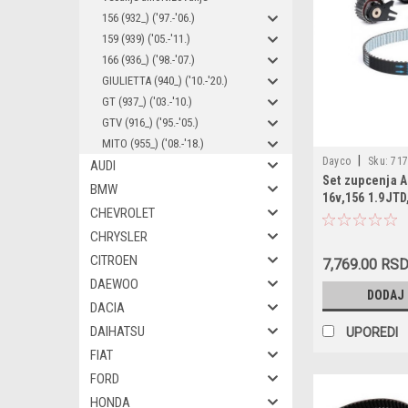
156 (932_) ('97.-'06.)
159 (939) ('05.-'11.)
166 (936_) ('98.-'07.)
GIULIETTA (940_) ('10.-'20.)
GT (937_) ('03.-'10.)
GTV (916_) ('95.-'05.)
MITO (955_) ('08.-'18.)
|
Dayco
Sku:
717
AUDI
Set zupcenja A
1629016 / KTB759
BMW
16v,156 1.9JTD
CT1105K3 / 5300
CHEVROLET
1.9JTDM/2.0J
2.0JTDM,Giuli
CHRYSLER
1.9JTD,Spider 
CITROEN
7,769.00 RS
500x 2.0D,Bravo
DAEWOO
1.9D/2.0D,Crom
DODAJ
2.0D,Ducato 2.
DACIA
2.0JTD,Sedici 2
DAIHATSU
UPOREDI
1.9D,JEEP Ren
FIAT
FORD
HONDA