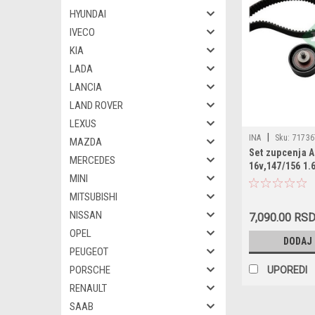
HYUNDAI
IVECO
KIA
LADA
LANCIA
LAND ROVER
LEXUS
|
INA
Sku:
71736
MAZDA
Set zupcenja A
VKMA02181 / CT1
MERCEDES
16v,147/156 1.
MINI
MITSUBISHI
NISSAN
7,090.00 RS
OPEL
DODAJ
PEUGEOT
PORSCHE
UPOREDI
RENAULT
SAAB