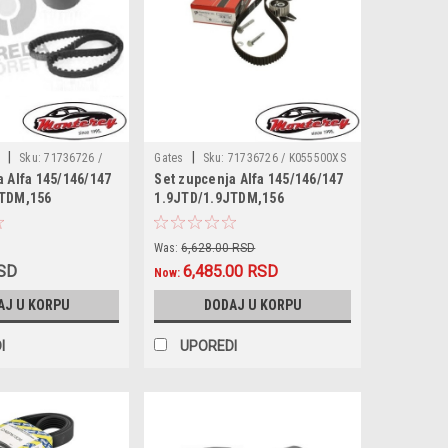
|
|
T
Sku:
71736726 /
Gates
Sku:
71736726 / K055500XS
a Alfa 145/146/147
Set zupcenja Alfa 145/146/147
63644 / 55238027 /
/ VKMA02179 / CT968K2 / KTB317
JTDM,156
1.9JTD/1.9JTDM,156
771498 / 71771574 /
Brava/Bravo I/II
1.9JTD,FIAT Brava/Bravo I
743 / 6606028 /
Idea/Marea/Multipla/Punto/Palio/Stilo/Strada
1.9JTD,Bravo II 1.9D,Doblo
D0006 / VKMA02179 /
Was:
6,628.00 RSD
ia Lybra
1.9JTD,Idea/Marea/Multipla/Punto/Palio/Stilo
317
RSD
6,485.00 RSD
 1.9D
1.9JTD,Strada 1.9JTD,Lancia
Now:
Lybra/Musa 1.9D
AJ U KORPU
DODAJ U KORPU
I
UPOREDI