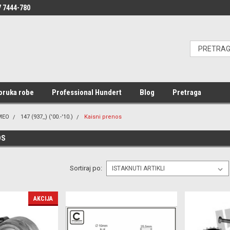
 7444-780
oruka robe
Professional Hundert
Blog
Pretraga
MEO
147 (937_) ('00.-'10.)
Kaisni prenos
OS
Sortiraj po:
AKCIJA