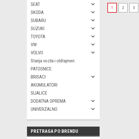
SEAT
1
2
3
SKODA
SUBARU
SUZUKI
TOYOTA
VW
VOLVO
Starija vozila i oldtajmeri
PATOSNICE
BRISACI
AKUMULATORI
SIJALICE
DODATNA OPREMA
UNIVERZALNO
PRETRAGA PO BRENDU