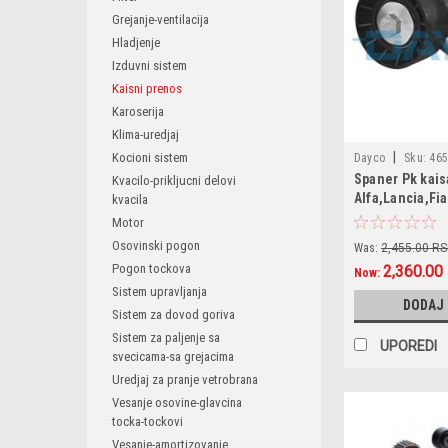
Grejanje-ventilacija
Hladjenje
Izduvni sistem
Kaisni prenos
Karoserija
Klima-uredjaj
|
Kocioni sistem
Dayco
Sku:
465
Spaner Pk kais
534010120 / 6081
Kvacilo-prikljucni delovi
Alfa,Lancia,Fi
kvacila
1754079J50000 / 
70922392 / T0208
Motor
/ QTA1134 / VKM3
Osovinski pogon
Was:
2,455.00 R
T404927 /
Pogon tockova
2,360.00
Now:
Sistem upravljanja
DODAJ
Sistem za dovod goriva
Sistem za paljenje sa
UPOREDI
svecicama-sa grejacima
Uredjaj za pranje vetrobrana
Vesanje osovine-glavcina
tocka-tockovi
Vesanje-amortizovanje