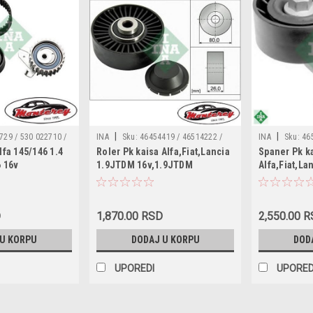
|
|
729 / 530 022710 /
INA
Sku:
46454419 / 46514222 /
INA
Sku:
46
lfa 145/146 1.4
Roler Pk kaisa Alfa,Fiat,Lancia
Spaner Pk k
149K1 / KTB331
46794035 / 60814033 / 71771437 /
60815188 / 71
6 16v
1.9JTDM 16v,1.9JTDM
Alfa,Fiat,La
51791594 / 1753079J60000 /
1754079J50000
8v,1.9JTD
532037020 / 70927247 / 0N1415 /
70922392 / AP
3318301000 / LA0132 / APV2192 /
/ 0N1487 / QT
2111 / GA35889 / 55847 / QTA1112 /
GA35885 / T40
D
1,870.00 RSD
2,550.00 
 U KORPU
DODAJ U KORPU
DOD
UPOREDI
UPORED