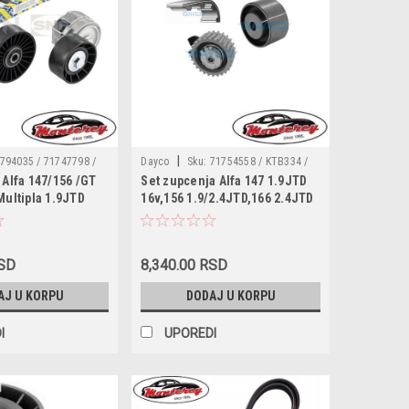
|
794035 / 71747798 /
Dayco
Sku:
71754558 / KTB334 /
 Alfa 147/156 /GT
Set zupcenja Alfa 147 1.9JTD
58.03 / KA85803 /
VKMA02191 / CT1076K2 / 5300627 10
Multipla 1.9JTD
16v,156 1.9/2.4JTD,166 2.4JTD
 165 / KPV134
RSD
8,340.00 RSD
AJ U KORPU
DODAJ U KORPU
I
UPOREDI