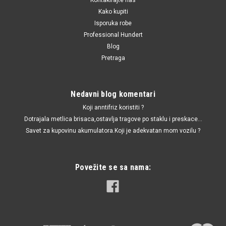
Kako kupiti
Isporuka robe
Professional Hundert
Blog
Pretraga
Nedavni blog komentari
Koji anntifriz koristiti ?
Dotrajala metlica brisaca,ostavlja tragove po staklu i preskace...
Savet za kupovinu akumulatora.Koji je adekvatan mom vozilu ?
Povežite se sa nama: