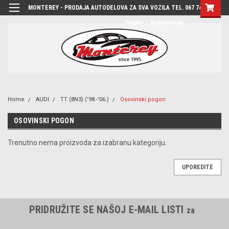
MONTEREY - PRODAJA AUTODELOVA ZA SVA VOZILA TEL. 067 7444-780
Prijava
/
Registracija
Home
AUDI
TT (8N3) ('98.-'06.)
Osovinski pogon
OSOVINSKI POGON
Trenutno nema proizvoda za izabranu kategoriju.
UPOREDITE
PRIDRUŽITE SE NAŠOJ E-MAIL LISTI
za