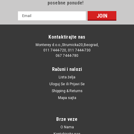
posebne ponude!
E-
mail
Adresa
Kontaktirajte nas
Monterey d.o.o.,Strumicka20,Beograd,
011 7444-720, 011 7444-730
067 7444-780
Računi i nalozi
Lista želja
Uloguj Se
ili
Prijavi Se
Shipping & Returns
Mapa sajta
Brze veze
O Nama
Kontakirajte nas