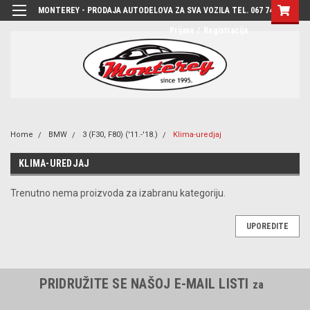
MONTEREY - PRODAJA AUTODELOVA ZA SVA VOZILA TEL. 067 7444-780
Prijava
/
Registracija
Home
BMW
3 (F30, F80) ('11.-'18.)
Klima-uredjaj
KLIMA-UREDJAJ
Trenutno nema proizvoda za izabranu kategoriju.
UPOREDITE
PRIDRUŽITE SE NAŠOJ E-MAIL LISTI
za