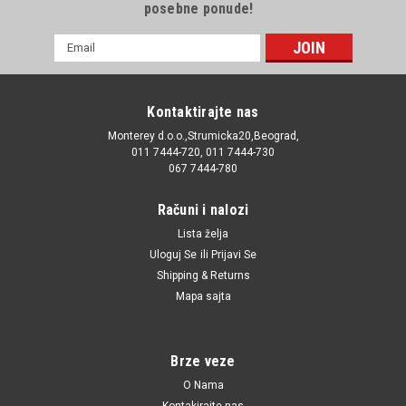
posebne ponude!
E-
mail
Adresa
Kontaktirajte nas
Monterey d.o.o.,Strumicka20,Beograd,
011 7444-720, 011 7444-730
067 7444-780
Računi i nalozi
Lista želja
Uloguj Se
ili
Prijavi Se
Shipping & Returns
Mapa sajta
Brze veze
O Nama
Kontakirajte nas