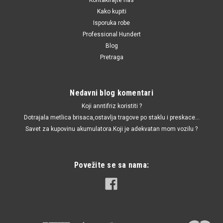
Kako kupiti
Isporuka robe
Professional Hundert
Blog
Pretraga
Nedavni blog komentari
Koji anntifriz koristiti ?
Dotrajala metlica brisaca,ostavlja tragove po staklu i preskace...
Savet za kupovinu akumulatora.Koji je adekvatan mom vozilu ?
Povežite se sa nama: